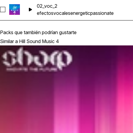
02_voc_2
Seleccionar 02_voc_2
efectos
vocales
energetic
passionate
Packs que también podrían gustarte
Similar a Hill Sound Music 4