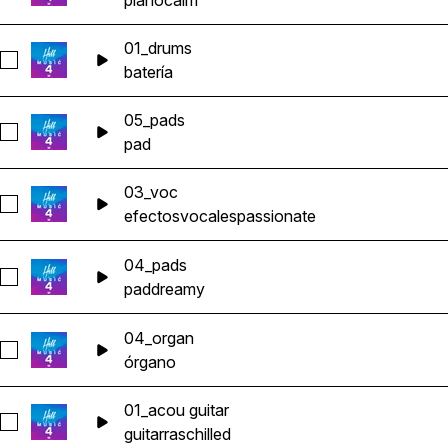
piano
calm
01_drums
Seleccionar 01_drums
batería
05_pads
Seleccionar 05_pads
pad
03_voc
Seleccionar 03_voc
efectos
vocales
passionate
04_pads
Seleccionar 04_pads
pad
dreamy
04_organ
Seleccionar 04_organ
órgano
01_acou guitar
Seleccionar 01_acou guitar
guitarras
chilled