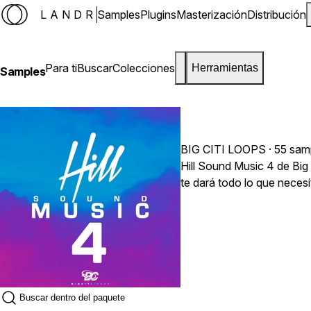
LANDR
Samples
Plugins
Masterización
Distribución
Para ti
Buscar
Colecciones
Herramientas
Samples
BIG CITI LOOPS
· 55 sam
Hill Sound Music 4 de Big
te dará todo lo que necesi