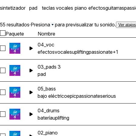
sintetizador
pad
teclas
vocales
piano
efectos
guitarras
pass
55 resultados
·
Presiona
para previsualizar tu sonido.
Ver atajo
Paquete
Nombre
04_voc
Seleccionar 04_voc
efectos
vocales
uplifting
passionate
+1
03_pads 3
Seleccionar 03_pads 3
pad
05_bass
Seleccionar 05_bass
bajo eléctrico
epic
passionate
serious
04_drums
Seleccionar 04_drums
batería
uplifting
02_piano