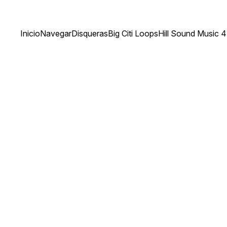
Inicio
Navegar
Disqueras
Big Citi Loops
Hill Sound Music 4