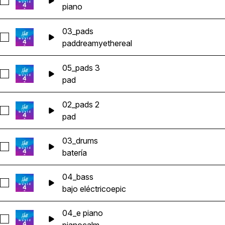
Seleccionar 02_piano
piano
03_pads
Seleccionar 03_pads
pad
dreamy
ethereal
05_pads 3
Seleccionar 05_pads 3
pad
02_pads 2
Seleccionar 02_pads 2
pad
03_drums
Seleccionar 03_drums
batería
04_bass
Seleccionar 04_bass
bajo eléctrico
epic
04_e piano
Seleccionar 04_e piano