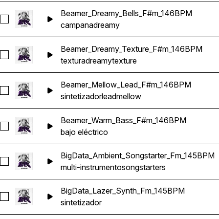
Beamer_Dreamy_Bells_F#m_146BPM
Seleccionar Beamer_Dreamy_Bells_F#m_146BPM
campana
dreamy
Beamer_Dreamy_Texture_F#m_146BPM
Seleccionar Beamer_Dreamy_Texture_F#m_146BPM
textura
dreamy
texture
Beamer_Mellow_Lead_F#m_146BPM
Seleccionar Beamer_Mellow_Lead_F#m_146BPM
sintetizador
lead
mellow
Beamer_Warm_Bass_F#m_146BPM
Seleccionar Beamer_Warm_Bass_F#m_146BPM
bajo eléctrico
BigData_Ambient_Songstarter_Fm_145BPM
Seleccionar BigData_Ambient_Songstarter_Fm_145BPM
multi-instrumento
songstarters
BigData_Lazer_Synth_Fm_145BPM
Seleccionar BigData_Lazer_Synth_Fm_145BPM
sintetizador