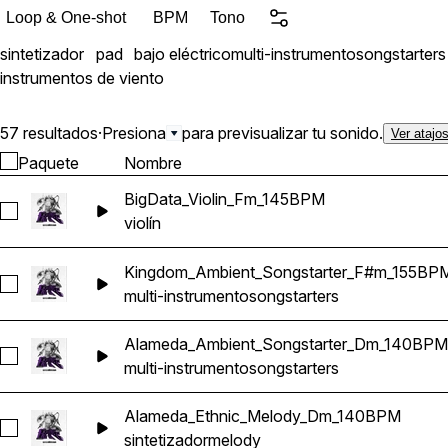
Loop & One-shot
BPM
Tono
sintetizador
pad
bajo eléctrico
multi-instrumento
songstarters
instrumentos de viento
57 resultados
·
Presiona
para previsualizar tu sonido.
Ver atajo
Paquete
Nombre
BigData_Violin_Fm_145BPM
Seleccionar BigData_Violin_Fm_145BPM
violín
Kingdom_Ambient_Songstarter_F#m_155BP
Seleccionar Kingdom_Ambient_Songstarter_F#m_155BPM
multi-instrumento
songstarters
Alameda_Ambient_Songstarter_Dm_140BPM
Seleccionar Alameda_Ambient_Songstarter_Dm_140BPM
multi-instrumento
songstarters
Alameda_Ethnic_Melody_Dm_140BPM
Seleccionar Alameda_Ethnic_Melody_Dm_140BPM
sintetizador
melody