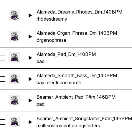
Alameda_Dreamy_Rhodes_Dm_140BPM
Seleccionar Alameda_Dreamy_Rhodes_Dm_140BPM
rhodes
dreamy
Alameda_Organ_Phrase_Dm_140BPM
Seleccionar Alameda_Organ_Phrase_Dm_140BPM
órgano
phrase
Alameda_Pad_Dm_140BPM
Seleccionar Alameda_Pad_Dm_140BPM
pad
Alameda_Smooth_Bass_Dm_140BPM
Seleccionar Alameda_Smooth_Bass_Dm_140BPM
bajo eléctrico
smooth
Beamer_Ambient_Pad_F#m_146BPM
Seleccionar Beamer_Ambient_Pad_F#m_146BPM
pad
Beamer_Ambient_Songstarter_F#m_146BPM
Seleccionar Beamer_Ambient_Songstarter_F#m_146BPM
multi-instrumento
songstarters