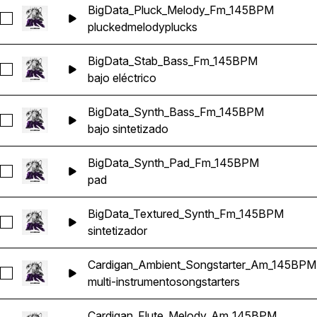
BigData_Pluck_Melody_Fm_145BPM
Seleccionar BigData_Pluck_Melody_Fm_145BPM
plucked
melody
plucks
BigData_Stab_Bass_Fm_145BPM
Seleccionar BigData_Stab_Bass_Fm_145BPM
bajo eléctrico
BigData_Synth_Bass_Fm_145BPM
Seleccionar BigData_Synth_Bass_Fm_145BPM
bajo sintetizado
BigData_Synth_Pad_Fm_145BPM
Seleccionar BigData_Synth_Pad_Fm_145BPM
pad
BigData_Textured_Synth_Fm_145BPM
Seleccionar BigData_Textured_Synth_Fm_145BPM
sintetizador
Cardigan_Ambient_Songstarter_Am_145BPM
Seleccionar Cardigan_Ambient_Songstarter_Am_145BPM
multi-instrumento
songstarters
Cardigan_Flute_Melody_Am_145BPM