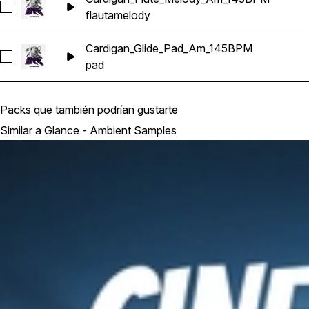
Seleccionar Cardigan_Flute_Melody_Am_145BPM
flauta
melody
Cardigan_Glide_Pad_Am_145BPM
Seleccionar Cardigan_Glide_Pad_Am_145BPM
pad
Packs que también podrían gustarte
Similar a Glance - Ambient Samples