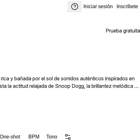
Iniciar sesión
Inscríbete
Prueba gratuita
rica y bañada por el sol de sonidos auténticos inspirados en
a la actitud relajada de Snoop Dogg, la brillantez melódica de
e un género que transformó el hip-hop en los 90. El G-Funk no
ove y la narración que definió toda la escena de la Costa Oeste.
ginal y libre de derechos de loops y One shots diseñada para
sde pianos eléctricos sedosos y Leads de sintetizador
, es lo más cercano a entrar en una sesión real de G-Funk.
 One-shot
BPM
Tono