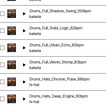
Drums_Full_Shadow_Swing_100bpm
Seleccionar Drums_Full_Shadow_Swing_100bpm
batería
Drums_Full_Solid_Logic_82bpm
Seleccionar Drums_Full_Solid_Logic_82bpm
batería
Drums_Full_Urban_Echo_80bpm
Seleccionar Drums_Full_Urban_Echo_80bpm
batería
Drums_Full_Velvet_Stomp_83bpm
Seleccionar Drums_Full_Velvet_Stomp_83bpm
batería
Drums_Hats_Chrome_Pulse_88bpm
Seleccionar Drums_Hats_Chrome_Pulse_88bpm
hi-hat
Drums_Hats_Deep_Engine_90bpm
Seleccionar Drums_Hats_Deep_Engine_90bpm
hi-hat