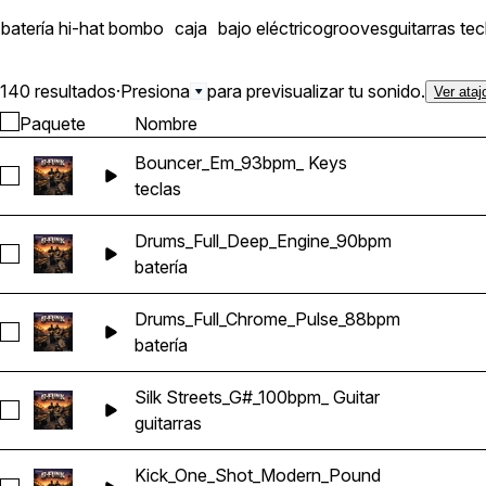
sintetizador tocadas en v
batería
hi-hat
bombo
caja
bajo eléctrico
grooves
guitarras
tec
puesta en capas sencilla One shots d
para canalizar esa energía icónica de la Costa 
140 resultados
·
Presiona
para previsualizar tu sonido.
Ver ataj
contenido: Composiciones y stems 10 composiciones completas 50 archivos de stems que incluyen Bajo Eléctrico, guitarra, teclas, sintetizador y
Paquete
Nombre
mezclas completas Loops de batería 10 loops de batería completos 10 loops de charles 10 loops de bombo 10 loops de caja 10 loops de batería
de
Bouncer_Em_93bpm_ Keys
Seleccionar Bouncer_Em_93bpm_ Keys
teclas
Drums_Full_Deep_Engine_90bpm
Seleccionar Drums_Full_Deep_Engine_90bpm
batería
Drums_Full_Chrome_Pulse_88bpm
Seleccionar Drums_Full_Chrome_Pulse_88bpm
batería
Silk Streets_G#_100bpm_ Guitar
Seleccionar Silk Streets_G#_100bpm_ Guitar
guitarras
Kick_One_Shot_Modern_Pound