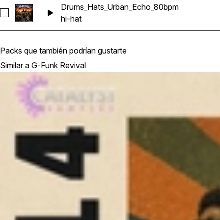
Drums_Hats_Urban_Echo_80bpm
Seleccionar Drums_Hats_Urban_Echo_80bpm
hi-hat
Packs que también podrían gustarte
Similar a G-Funk Revival