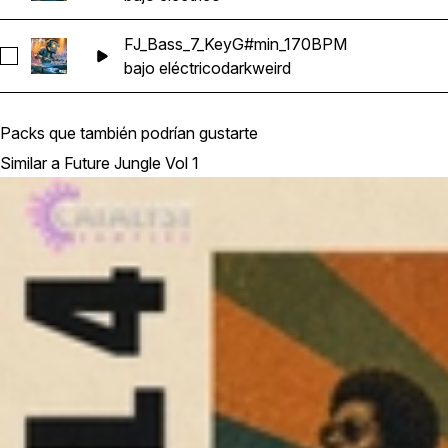
FJ_Bass_7_KeyG#min_170BPM
Seleccionar FJ_Bass_7_KeyG#min_170BPM
bajo eléctrico
dark
weird
Packs que también podrían gustarte
Similar a Future Jungle Vol 1