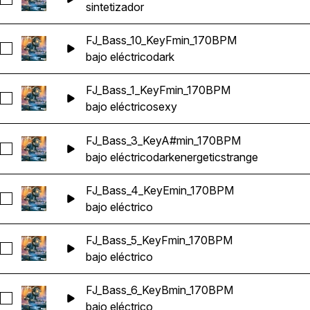
Seleccionar FJ_Synth_9_KeyA#min_170BPM
sintetizador
FJ_Bass_10_KeyFmin_170BPM
Seleccionar FJ_Bass_10_KeyFmin_170BPM
bajo eléctrico
dark
FJ_Bass_1_KeyFmin_170BPM
Seleccionar FJ_Bass_1_KeyFmin_170BPM
bajo eléctrico
sexy
FJ_Bass_3_KeyA#min_170BPM
Seleccionar FJ_Bass_3_KeyA#min_170BPM
bajo eléctrico
dark
energetic
strange
FJ_Bass_4_KeyEmin_170BPM
Seleccionar FJ_Bass_4_KeyEmin_170BPM
bajo eléctrico
FJ_Bass_5_KeyFmin_170BPM
Seleccionar FJ_Bass_5_KeyFmin_170BPM
bajo eléctrico
FJ_Bass_6_KeyBmin_170BPM
Seleccionar FJ_Bass_6_KeyBmin_170BPM
bajo eléctrico