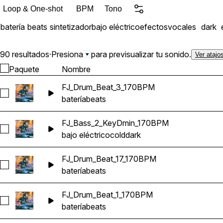
impacts, transitions, and
Loop & One-shot
BPM
Tono
Halftime Bass Music Hybrid Electronic Productions Whethe
batería
beats
sintetizador
bajo eléctrico
efectos
vocales
dark
cinematic soundscapes, Fut
90 resultados
·
Presiona
para previsualizar tu sonido.
Ver atajo
Paquete
Nombre
FJ_Drum_Beat_3_170BPM
Seleccionar FJ_Drum_Beat_3_170BPM
batería
beats
FJ_Bass_2_KeyDmin_170BPM
Seleccionar FJ_Bass_2_KeyDmin_170BPM
bajo eléctrico
cold
dark
FJ_Drum_Beat_17_170BPM
Seleccionar FJ_Drum_Beat_17_170BPM
batería
beats
FJ_Drum_Beat_1_170BPM
Seleccionar FJ_Drum_Beat_1_170BPM
batería
beats