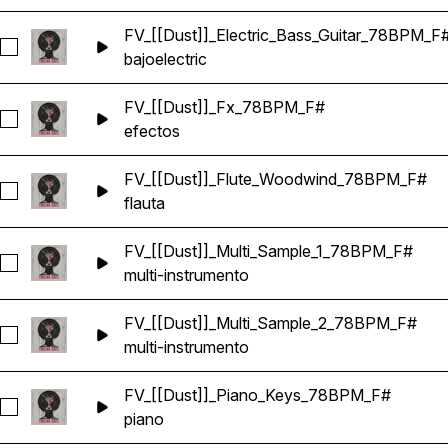
FV_[[Dust]]_Electric_Bass_Guitar_78BPM_F
Seleccionar FV_[[Dust]]_Electric_Bass_Guitar_78BPM_F#
bajo
electric
FV_[[Dust]]_Fx_78BPM_F#
Seleccionar FV_[[Dust]]_Fx_78BPM_F#
efectos
FV_[[Dust]]_Flute_Woodwind_78BPM_F#
Seleccionar FV_[[Dust]]_Flute_Woodwind_78BPM_F#
flauta
FV_[[Dust]]_Multi_Sample_1_78BPM_F#
Seleccionar FV_[[Dust]]_Multi_Sample_1_78BPM_F#
multi-instrumento
FV_[[Dust]]_Multi_Sample_2_78BPM_F#
Seleccionar FV_[[Dust]]_Multi_Sample_2_78BPM_F#
multi-instrumento
FV_[[Dust]]_Piano_Keys_78BPM_F#
Seleccionar FV_[[Dust]]_Piano_Keys_78BPM_F#
piano