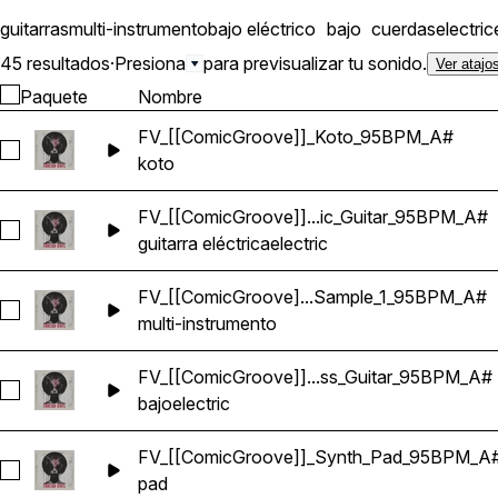
guitarras
multi-instrumento
bajo eléctrico
bajo
cuerdas
electric
45 resultados
·
Presiona
para previsualizar tu sonido.
Ver atajo
Paquete
Nombre
FV_[[ComicGroove]]_Koto_95BPM_A#
Seleccionar FV_[[ComicGroove]]_Koto_95BPM_A#
koto
FV_[[ComicGroove]]...ic_Guitar_95BPM_A#
Seleccionar FV_[[ComicGroove]]_Electric_Guitar_95BPM_A#
guitarra eléctrica
electric
FV_[[ComicGroove]...Sample_1_95BPM_A#
Seleccionar FV_[[ComicGroove]]_Multi_Sample_1_95BPM_A#
multi-instrumento
FV_[[ComicGroove]]...ss_Guitar_95BPM_A#
Seleccionar FV_[[ComicGroove]]_Electric_Bass_Guitar_95B
bajo
electric
FV_[[ComicGroove]]_Synth_Pad_95BPM_A
Seleccionar FV_[[ComicGroove]]_Synth_Pad_95BPM_A#
pad