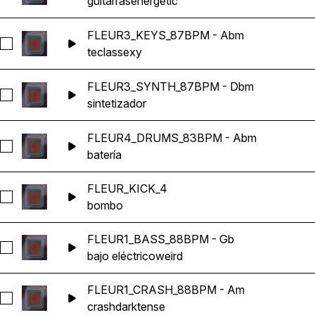
guitarras
energetic
FLEUR3_KEYS_87BPM - Abm
Seleccionar FLEUR3_KEYS_87BPM - Abm
teclas
sexy
FLEUR3_SYNTH_87BPM - Dbm
Seleccionar FLEUR3_SYNTH_87BPM - Dbm
sintetizador
FLEUR4_DRUMS_83BPM - Abm
Seleccionar FLEUR4_DRUMS_83BPM - Abm
batería
FLEUR_KICK_4
Seleccionar FLEUR_KICK_4
bombo
FLEUR1_BASS_88BPM - Gb
Seleccionar FLEUR1_BASS_88BPM - Gb
bajo eléctrico
weird
FLEUR1_CRASH_88BPM - Am
Seleccionar FLEUR1_CRASH_88BPM - Am
crash
dark
tense