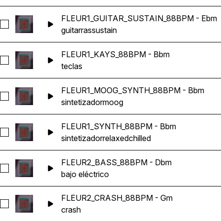
FLEUR1_GUITAR_SUSTAIN_88BPM - Ebm
Seleccionar FLEUR1_GUITAR_SUSTAIN_88BPM - Ebm
guitarras
sustain
FLEUR1_KAYS_88BPM - Bbm
Seleccionar FLEUR1_KAYS_88BPM - Bbm
teclas
FLEUR1_MOOG_SYNTH_88BPM - Bbm
Seleccionar FLEUR1_MOOG_SYNTH_88BPM - Bbm
sintetizador
moog
FLEUR1_SYNTH_88BPM - Bbm
Seleccionar FLEUR1_SYNTH_88BPM - Bbm
sintetizador
relaxed
chilled
FLEUR2_BASS_88BPM - Dbm
Seleccionar FLEUR2_BASS_88BPM - Dbm
bajo eléctrico
FLEUR2_CRASH_88BPM - Gm
Seleccionar FLEUR2_CRASH_88BPM - Gm
crash