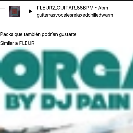
FLEUR2_GUITAR_88BPM - Abm
Seleccionar FLEUR2_GUITAR_88BPM - Abm
guitarras
vocales
relaxed
chilled
warm
Packs que también podrían gustarte
Similar a FLEUR