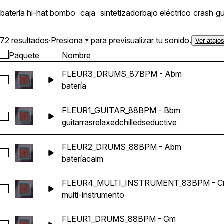
batería
hi-hat
bombo
caja
sintetizador
bajo eléctrico
crash
gu
72 resultados
·
Presiona
para previsualizar tu sonido.
Ver atajo
Paquete
Nombre
FLEUR3_DRUMS_87BPM - Abm
Seleccionar FLEUR3_DRUMS_87BPM - Abm
batería
FLEUR1_GUITAR_88BPM - Bbm
Seleccionar FLEUR1_GUITAR_88BPM - Bbm
guitarras
relaxed
chilled
seductive
FLEUR2_DRUMS_88BPM - Abm
Seleccionar FLEUR2_DRUMS_88BPM - Abm
batería
calm
FLEUR4_MULTI_INSTRUMENT_83BPM - 
Seleccionar FLEUR4_MULTI_INSTRUMENT_83BPM - Cm
multi-instrumento
FLEUR1_DRUMS_88BPM - Gm