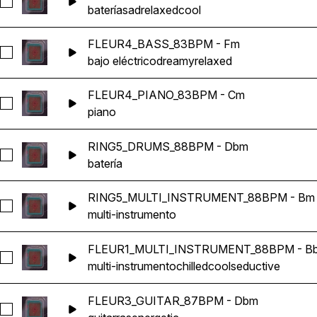
Seleccionar FLEUR1_DRUMS_88BPM - Gm
batería
sad
relaxed
cool
FLEUR4_BASS_83BPM - Fm
Seleccionar FLEUR4_BASS_83BPM - Fm
bajo eléctrico
dreamy
relaxed
FLEUR4_PIANO_83BPM - Cm
Seleccionar FLEUR4_PIANO_83BPM - Cm
piano
RING5_DRUMS_88BPM - Dbm
Seleccionar RING5_DRUMS_88BPM - Dbm
batería
RING5_MULTI_INSTRUMENT_88BPM - Bm
Seleccionar RING5_MULTI_INSTRUMENT_88BPM - Bm
multi-instrumento
FLEUR1_MULTI_INSTRUMENT_88BPM - B
Seleccionar FLEUR1_MULTI_INSTRUMENT_88BPM - Bbm
multi-instrumento
chilled
cool
seductive
FLEUR3_GUITAR_87BPM - Dbm
Seleccionar FLEUR3_GUITAR_87BPM - Dbm