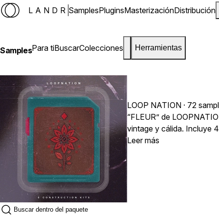
LANDR
Samples
Plugins
Masterización
Distribución
Para ti
Buscar
Colecciones
Herramientas
Samples
LOOP NATION
· 72 samp
“FLEUR” de LOOPNATION e
vintage y cálida. Incluye 
Hip‑Hop relajada. Dentro 
Leer más
vinilo y progresiones arm
inspirados en lo‑fi y pist