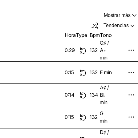
Mostrar más
Tendencias
Hora
Type
Bpm
Tono
G♯ /
0:29
132
A♭
min
0:15
132
E min
A♯ /
0:14
134
B♭
min
G
0:15
132
min
D♯ /