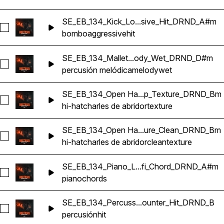
SE_EB_134_Kick_Lo...sive_Hit_DRND_A#m
Seleccionar SE_EB_134_Kick_Loop_Aggressive_Hit_DRND_A
bombo
aggressive
hit
SE_EB_134_Mallet...ody_Wet_DRND_D#m
Seleccionar SE_EB_134_Mallet_Loop_Melody_Wet_DRND_D
percusión melódica
melody
wet
SE_EB_134_Open Ha...p_Texture_DRND_Bm
Seleccionar SE_EB_134_Open Hat_Loop_Sharp_Texture_DR
hi-hat
charles de abridor
texture
SE_EB_134_Open Ha...ure_Clean_DRND_Bm
Seleccionar SE_EB_134_Open Hat_Loop_Texture_Clean_DR
hi-hat
charles de abridor
clean
texture
SE_EB_134_Piano_L...fi_Chord_DRND_A#m
Seleccionar SE_EB_134_Piano_Loop_Lofi_Chord_DRND_A#m
piano
chords
SE_EB_134_Percuss...ounter_Hit_DRND_B
Seleccionar SE_EB_134_Percussion_Loop_Counter_Hit_DRN
percusión
hit