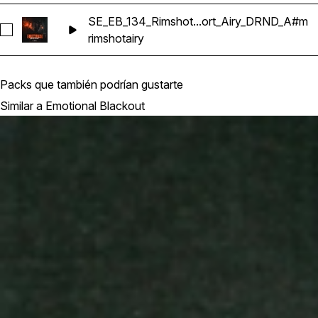
SE_EB_134_Rimshot...ort_Airy_DRND_A#m
Seleccionar SE_EB_134_Rimshot_Loop_Short_Airy_DRND_A
rimshot
airy
Packs que también podrían gustarte
Similar a Emotional Blackout