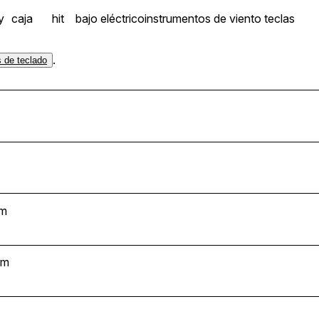
y
caja
hit
bajo eléctrico
instrumentos de viento
teclas
.
s de teclado
_G#m
#m
Gm