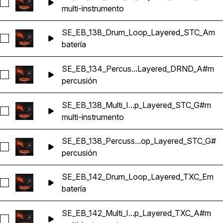
Seleccionar SE_EB_134_Multi_Instrument_Loop_Layered_D
multi-instrumento
SE_EB_138_Drum_Loop_Layered_STC_Am
Seleccionar SE_EB_138_Drum_Loop_Layered_STC_Am
batería
SE_EB_134_Percus...Layered_DRND_A#m
Seleccionar SE_EB_134_Percussion_Loop_Layered_DRND_A
percusión
SE_EB_138_Multi_I...p_Layered_STC_G#m
Seleccionar SE_EB_138_Multi_Instrument_Loop_Layered_ST
multi-instrumento
SE_EB_138_Percuss...op_Layered_STC_G#
Seleccionar SE_EB_138_Percussion_Loop_Layered_STC_G#
percusión
SE_EB_142_Drum_Loop_Layered_TXC_Em
Seleccionar SE_EB_142_Drum_Loop_Layered_TXC_Em
batería
SE_EB_142_Multi_I...p_Layered_TXC_A#m
Seleccionar SE_EB_142_Multi_Instrument_Loop_Layered_TX