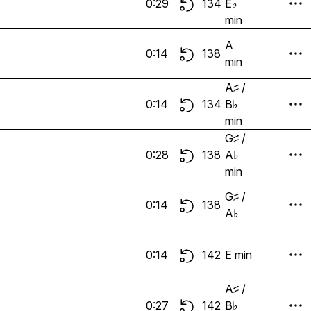
0:29
134
E♭
min
A
0:14
138
min
A♯ /
0:14
134
B♭
min
G♯ /
0:28
138
A♭
min
G♯ /
0:14
138
A♭
0:14
142
E min
A♯ /
0:27
142
B♭