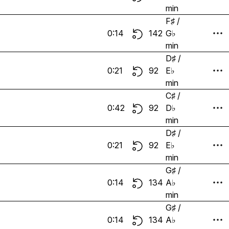
min
F♯ /
0:14
142
G♭
min
D♯ /
0:21
92
E♭
min
C♯ /
0:42
92
D♭
min
D♯ /
0:21
92
E♭
min
G♯ /
0:14
134
A♭
min
G♯ /
0:14
134
A♭