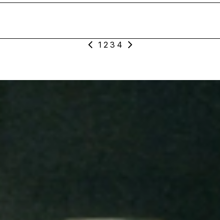
#m
1
2
3
4