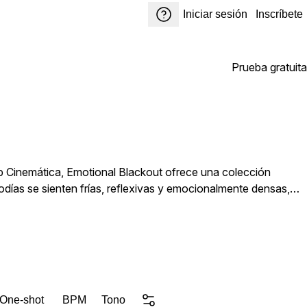
Iniciar sesión
Inscríbete
Prueba gratuita
p Cinemática, Emotional Blackout ofrece una colección
as se sienten frías, reflexivas y emocionalmente densas,
s y ricos detalles tonales que crean una sensación de
YNEXTDOOR, Bryson Tiller, The Weeknd y la producción de
sica que se siente personal y cinemática a la vez. Espera
s listas para inspirar, hechas para contar historias, dolor,
 One-shot
BPM
Tono