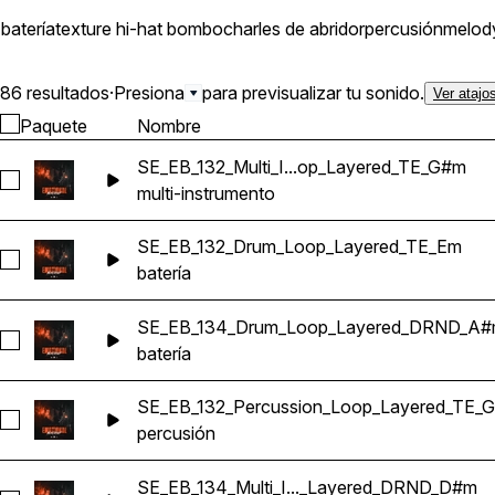
batería
texture
hi-hat
bombo
charles de abridor
percusión
melod
86 resultados
·
Presiona
para previsualizar tu sonido.
Ver atajo
Paquete
Nombre
SE_EB_132_Multi_I...op_Layered_TE_G#m
Seleccionar SE_EB_132_Multi_Instrument_Loop_Layered_TE
multi-instrumento
SE_EB_132_Drum_Loop_Layered_TE_Em
Seleccionar SE_EB_132_Drum_Loop_Layered_TE_Em
batería
SE_EB_134_Drum_Loop_Layered_DRND_A
Seleccionar SE_EB_134_Drum_Loop_Layered_DRND_A#m
batería
SE_EB_132_Percussion_Loop_Layered_TE_
Seleccionar SE_EB_132_Percussion_Loop_Layered_TE_Gm
percusión
SE_EB_134_Multi_I..._Layered_DRND_D#m