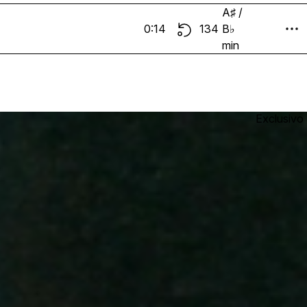
A♯ /
0:14
134
B♭
min
Exclusivo