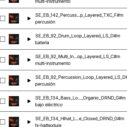
multi-instrumento
SE_EB_142_Percuss...p_Layered_TXC_F#m
Seleccionar SE_EB_142_Percussion_Loop_Layered_TXC_F#m
percusión
SE_EB_92_Drum_Loop_Layered_LS_D#m
Seleccionar SE_EB_92_Drum_Loop_Layered_LS_D#m
batería
SE_EB_92_Multi_In...op_Layered_LS_C#m
Seleccionar SE_EB_92_Multi_Instrument_Loop_Layered_LS_
multi-instrumento
SE_EB_92_Percussion_Loop_Layered_LS_
Seleccionar SE_EB_92_Percussion_Loop_Layered_LS_D#m
percusión
SE_EB_134_Bass_Lo..._Organic_DRND_G#m
Seleccionar SE_EB_134_Bass_Loop_Natrual_Organic_DRND
bajo eléctrico
SE_EB_134_Hihat_L...e_Closed_DRND_G#m
Seleccionar SE_EB_134_Hihat_Loop_Texture_Closed_DRND_
hi-hat
texture