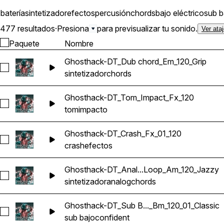
batería
sintetizador
efectos
percusión
chords
bajo eléctrico
sub b
477 resultados
·
Presiona
para previsualizar tu sonido.
Ver ata
Paquete
Nombre
Ghosthack-DT_Dub chord_Em_120_Grip
Seleccionar Ghosthack-DT_Dub chord_Em_120_Grip
sintetizador
chords
Ghosthack-DT_Tom_Impact_Fx_120
Seleccionar Ghosthack-DT_Tom_Impact_Fx_120
tom
impacto
Ghosthack-DT_Crash_Fx_01_120
Seleccionar Ghosthack-DT_Crash_Fx_01_120
crash
efectos
Ghosthack-DT_Anal...Loop_Am_120_Jazzy
Seleccionar Ghosthack-DT_Analog chord Loop_Am_120_Jazz
sintetizador
analog
chords
Ghosthack-DT_Sub B..._Bm_120_01_Classic
Seleccionar Ghosthack-DT_Sub Bass Loop_Bm_120_01_Classi
sub bajo
confident