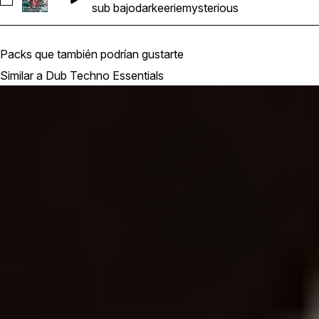
Seleccionar Ghosthack-DT_Sub Bass Loop_Dm_120_01_Straig
sub bajo
dark
eerie
mysterious
Packs que también podrían gustarte
Similar a Dub Techno Essentials