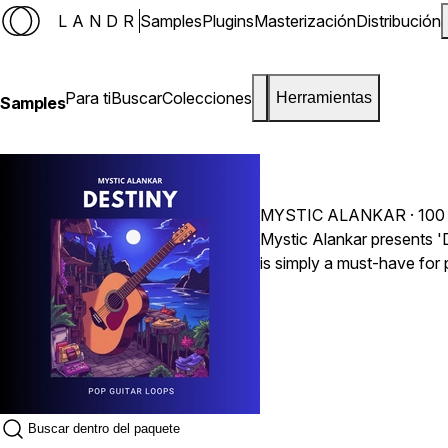
LANDR
Samples
Plugins
Masterización
Distribución
Para ti
Buscar
Colecciones
Herramientas
Samples
MYSTIC ALANKAR
· 100
Mystic Alankar presents 'D
is simply a must-have for