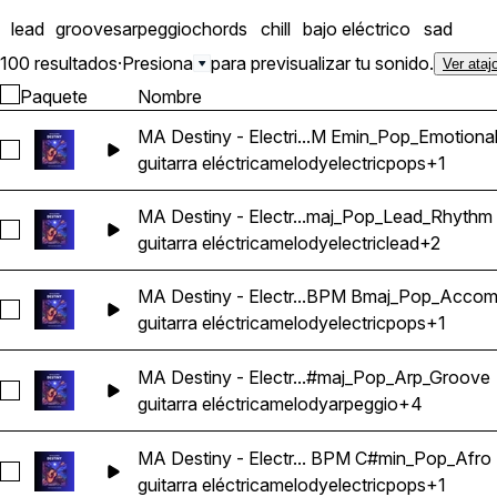
lead
grooves
arpeggio
chords
chill
bajo eléctrico
sad
100 resultados
·
Presiona
para previsualizar tu sonido.
Ver ataj
Paquete
Nombre
MA Destiny - Electri...M Emin_Pop_Emotiona
Seleccionar MA Destiny - Electric Guitar Melody Riff Loop 1
guitarra eléctrica
melody
electric
pops
+1
MA Destiny - Electr...maj_Pop_Lead_Rhythm
Seleccionar MA Destiny - Electric Guitar Melody Riff Loop
guitarra eléctrica
melody
electric
lead
+2
MA Destiny - Electr...BPM Bmaj_Pop_Acco
Seleccionar MA Destiny - Electric Guitar Melody Riff Loop 
guitarra eléctrica
melody
electric
pops
+1
MA Destiny - Electr...#maj_Pop_Arp_Groove
Seleccionar MA Destiny - Electric Guitar Melody Riff Loop
guitarra eléctrica
melody
arpeggio
+4
MA Destiny - Electr... BPM C#min_Pop_Afro
Seleccionar MA Destiny - Electric Guitar Melody Riff Loop 
guitarra eléctrica
melody
electric
pops
+1