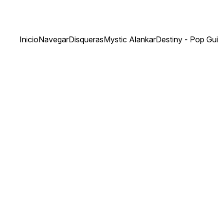
Inicio
Navegar
Disqueras
Mystic Alankar
Destiny - Pop Gui