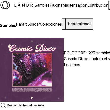
LANDR
Samples
Plugins
Masterización
Distribución
Para ti
Buscar
Colecciones
Herramientas
Samples
POLDOORE
· 227 sample
Cosmic Disco captura el s
Leer más