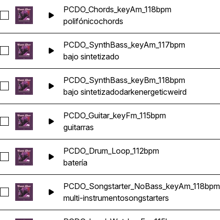
PCDO_Chords_keyAm_118bpm
Seleccionar PCDO_Chords_keyAm_118bpm
polifónico
chords
PCDO_SynthBass_keyAm_117bpm
Seleccionar PCDO_SynthBass_keyAm_117bpm
bajo sintetizado
PCDO_SynthBass_keyBm_118bpm
Seleccionar PCDO_SynthBass_keyBm_118bpm
bajo sintetizado
dark
energetic
weird
PCDO_Guitar_keyFm_115bpm
Seleccionar PCDO_Guitar_keyFm_115bpm
guitarras
PCDO_Drum_Loop_112bpm
Seleccionar PCDO_Drum_Loop_112bpm
batería
PCDO_Songstarter_NoBass_keyAm_118bpm
Seleccionar PCDO_Songstarter_NoBass_keyAm_118bpm
multi-instrumento
songstarters