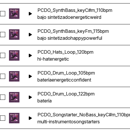
PCDO_SynthBass_keyC#m_110bpm
Seleccionar PCDO_SynthBass_keyC#m_110bpm
bajo sintetizado
energetic
weird
PCDO_SynthBass_keyFm_115bpm
Seleccionar PCDO_SynthBass_keyFm_115bpm
bajo sintetizado
happy
powerful
PCDO_Hats_Loop_120bpm
Seleccionar PCDO_Hats_Loop_120bpm
hi-hat
energetic
PCDO_Drum_Loop_105bpm
Seleccionar PCDO_Drum_Loop_105bpm
batería
energetic
confident
PCDO_Drum_Loop_122bpm
Seleccionar PCDO_Drum_Loop_122bpm
batería
PCDO_Songstarter_NoBass_keyC#m_110b
Seleccionar PCDO_Songstarter_NoBass_keyC#m_110bpm
multi-instrumento
songstarters