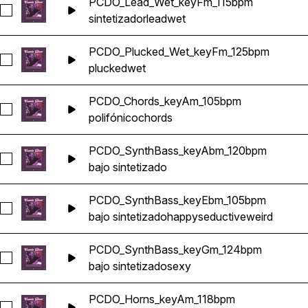
PCDO_Lead_Wet_keyFm_115bpm
Seleccionar PCDO_Lead_Wet_keyFm_115bpm
sintetizador
lead
wet
PCDO_Plucked_Wet_keyFm_125bpm
Seleccionar PCDO_Plucked_Wet_keyFm_125bpm
plucked
wet
PCDO_Chords_keyAm_105bpm
Seleccionar PCDO_Chords_keyAm_105bpm
polifónico
chords
PCDO_SynthBass_keyAbm_120bpm
Seleccionar PCDO_SynthBass_keyAbm_120bpm
bajo sintetizado
PCDO_SynthBass_keyEbm_105bpm
Seleccionar PCDO_SynthBass_keyEbm_105bpm
bajo sintetizado
happy
seductive
weird
PCDO_SynthBass_keyGm_124bpm
Seleccionar PCDO_SynthBass_keyGm_124bpm
bajo sintetizado
sexy
PCDO_Horns_keyAm_118bpm