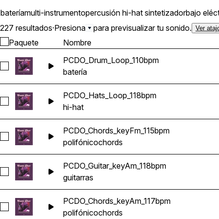
batería
multi-instrumento
percusión
hi-hat
sintetizador
bajo eléc
227 resultados
·
Presiona
para previsualizar tu sonido.
Ver ataj
Paquete
Nombre
PCDO_Drum_Loop_110bpm
Seleccionar PCDO_Drum_Loop_110bpm
batería
PCDO_Hats_Loop_118bpm
Seleccionar PCDO_Hats_Loop_118bpm
hi-hat
PCDO_Chords_keyFm_115bpm
Seleccionar PCDO_Chords_keyFm_115bpm
polifónico
chords
PCDO_Guitar_keyAm_118bpm
Seleccionar PCDO_Guitar_keyAm_118bpm
guitarras
PCDO_Chords_keyAm_117bpm
Seleccionar PCDO_Chords_keyAm_117bpm
polifónico
chords