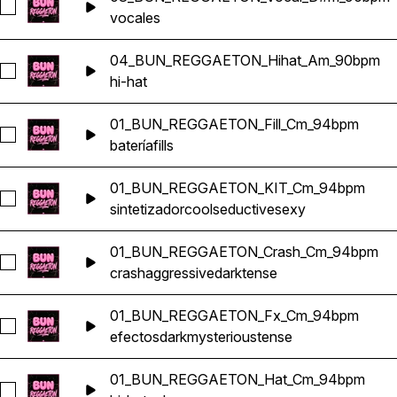
Seleccionar 03_BUN_REGGAETON_Vocal_D#m_90bpm
vocales
04_BUN_REGGAETON_Hihat_Am_90bpm
Seleccionar 04_BUN_REGGAETON_Hihat_Am_90bpm
hi-hat
01_BUN_REGGAETON_Fill_Cm_94bpm
Seleccionar 01_BUN_REGGAETON_Fill_Cm_94bpm
batería
fills
01_BUN_REGGAETON_KIT_Cm_94bpm
Seleccionar 01_BUN_REGGAETON_KIT_Cm_94bpm
sintetizador
cool
seductive
sexy
01_BUN_REGGAETON_Crash_Cm_94bpm
Seleccionar 01_BUN_REGGAETON_Crash_Cm_94bpm
crash
aggressive
dark
tense
01_BUN_REGGAETON_Fx_Cm_94bpm
Seleccionar 01_BUN_REGGAETON_Fx_Cm_94bpm
efectos
dark
mysterious
tense
01_BUN_REGGAETON_Hat_Cm_94bpm
Seleccionar 01_BUN_REGGAETON_Hat_Cm_94bpm