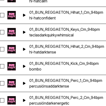
hi-hat
calm
01_BUN_REGGAETON_Hihat_1_Cm_94bpm
Seleccionar 01_BUN_REGGAETON_Hihat_1_Cm_94bpm
hi-hat
confident
01_BUN_REGGAETON_Keys_Cm_94bpm
Seleccionar 01_BUN_REGGAETON_Keys_Cm_94bpm
teclas
dark
quirky
whimsical
01_BUN_REGGAETON_Hihat_2_Cm_94bpm
Seleccionar 01_BUN_REGGAETON_Hihat_2_Cm_94bpm
hi-hat
dark
tense
01_BUN_REGGAETON_Kick_Cm_94bpm
Seleccionar 01_BUN_REGGAETON_Kick_Cm_94bpm
bombo
01_BUN_REGGAETON_Perc_1_Cm_94bpm
Seleccionar 01_BUN_REGGAETON_Perc_1_Cm_94bpm
percusión
sad
dark
tense
01_BUN_REGGAETON_Perc_2_Cm_94bpm
Seleccionar 01_BUN_REGGAETON_Perc_2_Cm_94bpm
percusión
dark
energetic