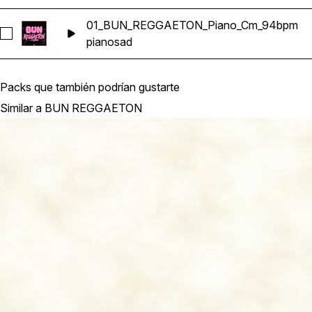
01_BUN_REGGAETON_Piano_Cm_94bpm
Seleccionar 01_BUN_REGGAETON_Piano_Cm_94bpm
piano
sad
Packs que también podrían gustarte
Similar a BUN REGGAETON