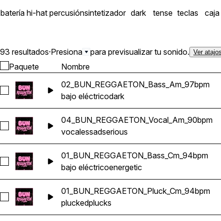
batería
hi-hat
percusión
sintetizador
dark
tense
teclas
caja
93 resultados
·
Presiona
para previsualizar tu sonido.
Ver atajo
Paquete
Nombre
02_BUN_REGGAETON_Bass_Am_97bpm
Seleccionar 02_BUN_REGGAETON_Bass_Am_97bpm
bajo eléctrico
dark
04_BUN_REGGAETON_Vocal_Am_90bpm
Seleccionar 04_BUN_REGGAETON_Vocal_Am_90bpm
vocales
sad
serious
01_BUN_REGGAETON_Bass_Cm_94bpm
Seleccionar 01_BUN_REGGAETON_Bass_Cm_94bpm
bajo eléctrico
energetic
01_BUN_REGGAETON_Pluck_Cm_94bpm
Seleccionar 01_BUN_REGGAETON_Pluck_Cm_94bpm
plucked
plucks