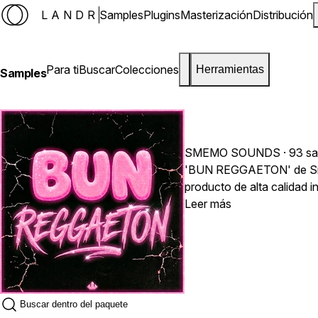
LANDR
Samples
Plugins
Masterización
Distribución
Para ti
Buscar
Colecciones
Herramientas
Samples
SMEMO SOUNDS
· 93 s
'BUN REGGAETON' de Smem
producto de alta calidad incluye melodías esenci
Scott, Tainy y más, este 
Leer más
masterizados profesional