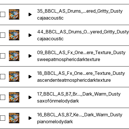
35_BBCL_AS_Drums_...ered_Gritty_Dusty
Seleccionar 35_BBCL_AS_Drums_One-Shot_Fm_Snare_Acousti
caja
acoustic
44_BBCL_AS_Drums_O...yered_Gritty_Dusty
Seleccionar 44_BBCL_AS_Drums_One-Shot_Fm_Roll_Snare_Ac
caja
acoustic
09_BBCL_AS_Fx_One...ere_Texture_Dusty
Seleccionar 09_BBCL_AS_Fx_One-Shot_G_Sweep_Dark_Atmo
sweep
atmospheric
dark
texture
18_BBCL_AS_Fx_One...ere_Texture_Dusty
Seleccionar 18_BBCL_AS_Fx_One-Shot_A#m_Riser_Dark_Atm
ascendente
atmospheric
dark
texture
17_BBCL_AS_87_Br..._Dark_Warm_Dusty
Seleccionar 17_BBCL_AS_87_Brass_Loop_Fm_Saxophone_Me
saxofón
melody
dark
16_BBCL_AS_87_Ke..._Dark_Warm_Dusty
Seleccionar 16_BBCL_AS_87_Keys_Loop_Fm_Piano_Melody_
piano
melody
dark