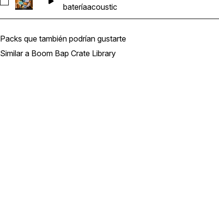
Seleccionar 01_BBCL_AS_87_Drums_Loop_G#m_Acoustic_Fa
batería
acoustic
Packs que también podrían gustarte
Similar a Boom Bap Crate Library