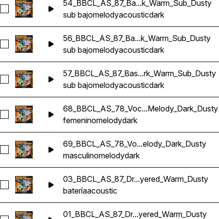
54_BBCL_AS_87_Ba...k_Warm_Sub_Dusty
Seleccionar 54_BBCL_AS_87_Bass_Loop_Fm_Acoustic_Melo
sub bajo
melody
acoustic
dark
56_BBCL_AS_87_Ba...k_Warm_Sub_Dusty
Seleccionar 56_BBCL_AS_87_Bass_Loop_C#m_Acoustic_Mel
sub bajo
melody
acoustic
dark
57_BBCL_AS_87_Bas...rk_Warm_Sub_Dusty
Seleccionar 57_BBCL_AS_87_Bass_Loop_Fm_Acoustic_Melo
sub bajo
melody
acoustic
dark
68_BBCL_AS_78_Voc...Melody_Dark_Dusty
Seleccionar 68_BBCL_AS_78_Vocal_Loop_F_Female_Melody
femenino
melody
dark
69_BBCL_AS_78_Vo...elody_Dark_Dusty
Seleccionar 69_BBCL_AS_78_Vocal_Loop_F#m_Male_Melody
masculino
melody
dark
03_BBCL_AS_87_Dr...yered_Warm_Dusty
Seleccionar 03_BBCL_AS_87_Drums_Loop_F#m_Acoustic_Fa
batería
acoustic
01_BBCL_AS_87_Dr...yered_Warm_Dusty