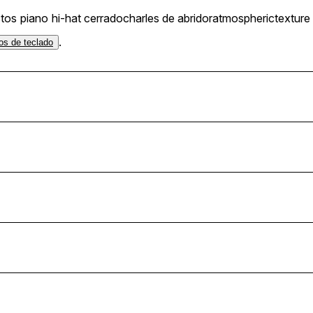
tos
piano
hi-hat cerrado
charles de abridor
atmospheric
texture
.
jos de teclado
dy_Dark_Warm_Dusty
_Dark_Dusty
_Dark_Dusty
_Layered_Warm_Dusty
ayered_Crisp_Gritty_Dusty