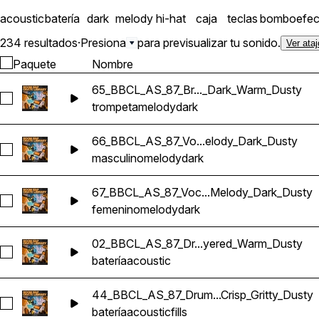
acoustic
batería
dark
melody
hi-hat
caja
teclas
bombo
efec
234 resultados
·
Presiona
para previsualizar tu sonido.
Ver ata
Paquete
Nombre
65_BBCL_AS_87_Br..._Dark_Warm_Dusty
Seleccionar 65_BBCL_AS_87_Brass_Loop_Fm_Trumpet_Melo
trompeta
melody
dark
66_BBCL_AS_87_Vo...elody_Dark_Dusty
Seleccionar 66_BBCL_AS_87_Vocal_Loop_A#m_Male_Melody
masculino
melody
dark
67_BBCL_AS_87_Voc...Melody_Dark_Dusty
Seleccionar 67_BBCL_AS_87_Vocal_Loop_Fm_Female_Melody
femenino
melody
dark
02_BBCL_AS_87_Dr...yered_Warm_Dusty
Seleccionar 02_BBCL_AS_87_Drums_Loop_Bm_Acoustic_Fat
batería
acoustic
44_BBCL_AS_87_Drum...Crisp_Gritty_Dusty
Seleccionar 44_BBCL_AS_87_Drums_Loop_Fm_Fill_Acoustic_L
batería
acoustic
fills