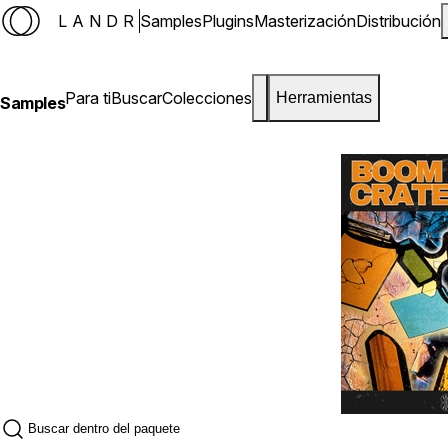
LANDR
Samples
Plugins
Masterización
Distribución
Para ti
Buscar
Colecciones
Herramientas
Samples