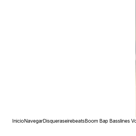
Inicio
Navegar
Disqueras
eirebeats
Boom Bap Basslines Vo