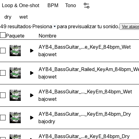
Loop & One-shot
BPM
Tono
dry
wet
49 resultados
·
Presiona
para previsualizar tu sonido.
Ver atajo
Paquete
Nombre
AYB4_BassGuitar_...e_KeyE_84bpm_Wet
Seleccionar AYB4_BassGuitar_Acceptance_KeyE_84bpm_We
bajo
wet
AYB4_BassGuitar_Railed_KeyAm_84bpm_W
Seleccionar AYB4_BassGuitar_Railed_KeyAm_84bpm_Wet
bajo
wet
AYB4_BassGuitar_..._KeyEm_84bpm_Wet
Seleccionar AYB4_BassGuitar_Aquaplane_KeyEm_84bpm_We
bajo
wet
AYB4_BassGuitar_..._KeyEm_84bpm_Dry
Seleccionar AYB4_BassGuitar_Aquaplane_KeyEm_84bpm_Dr
bajo
dry
AYB4_BassGuitar_...e_KeyE_84bpm_Dry