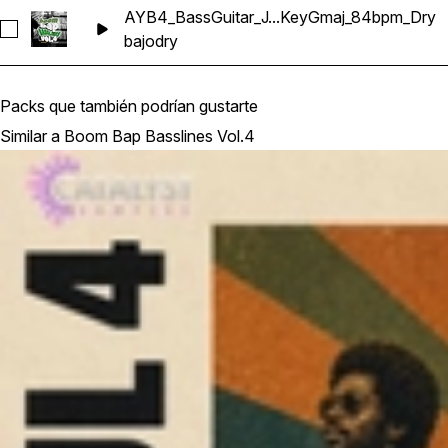
AYB4_BassGuitar_J...KeyGmaj_84bpm_Dry
Seleccionar AYB4_BassGuitar_Jollies_KeyGmaj_84bpm_Dry
bajo
dry
Packs que también podrían gustarte
Similar a Boom Bap Basslines Vol.4