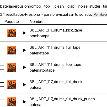
batería
percusión
bombo
top
clean
clap
noise
stutter
ta
34 resultados
·
Presiona
para previsualizar tu sonido.
Ver atajo
Paquete
Nombre
38L_ART_111_drums_kick_tape
Seleccionar 38L_ART_111_drums_kick_tape
bombo
tape
38L_ART_111_drums_full_tape
Seleccionar 38L_ART_111_drums_full_tape
batería
tape
38L_ART_111_drums_top_tape
Seleccionar 38L_ART_111_drums_top_tape
batería
top
tape
38L_ART_117_drums_full_drunk
Seleccionar 38L_ART_117_drums_full_drunk
batería
38L_ART_117_drums_full_drunk_punch
Seleccionar 38L_ART_117_drums_full_drunk_punch
batería