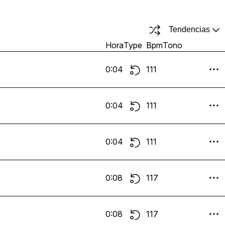
Tendencias
Hora
Type
Bpm
Tono
0:04
111
0:04
111
0:04
111
0:08
117
0:08
117