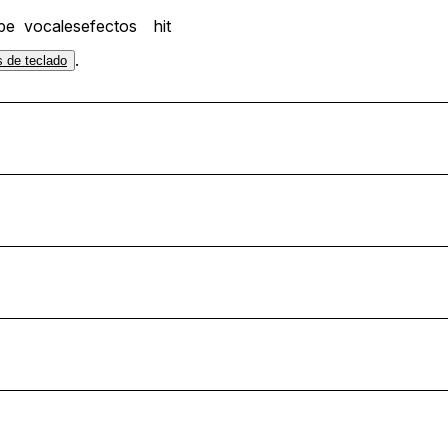
pe
vocales
efectos
hit
.
s de teclado