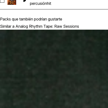
Seleccionar 38L_ART_98_percussion_pulse_hit
percusión
hit
Packs que también podrían gustarte
Similar a Analog Rhythm Tape: Raw Sessions