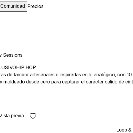
Precios
Comunidad
w Sessions
LUSIVO
HIP HOP
ras de tambor artesanales e inspiradas en lo analógico, con 1
 moldeado desde cero para capturar el carácter cálido de cint
-hop experimental, ambient y electrónica.
Vista previa
Loop &