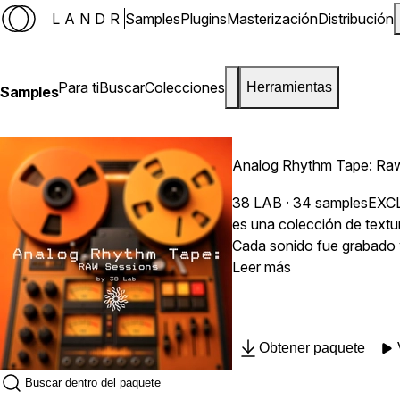
LANDR
Samples
Plugins
Masterización
Distribución
Para ti
Buscar
Colecciones
Herramientas
Samples
Analog Rhythm Tape: Ra
38 LAB
· 34 samples
EXC
es una colección de textu
Cada sonido fue grabado y
para producción lo-fi, hip
Leer más
Obtener paquete