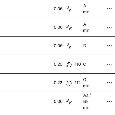
A
0:06
min
A
0:06
min
0:06
D
0:26
110
C
G
0:22
112
min
A♯ /
0:06
B♭
min