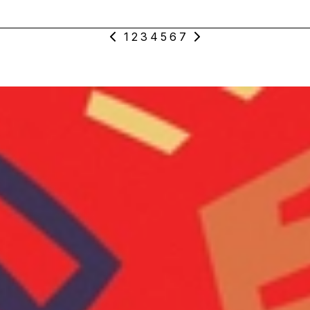
15_Vocals_Loops_Cm_Chorus_Lead_Dry_17
1
2
3
4
5
6
7