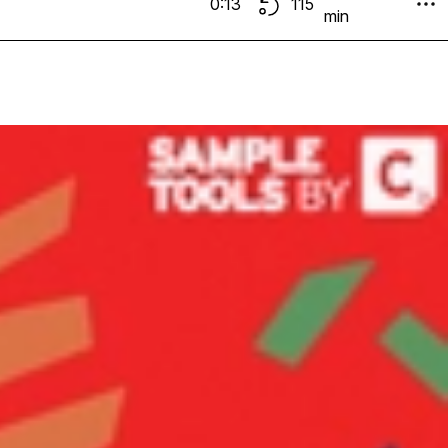
0:13
115
min