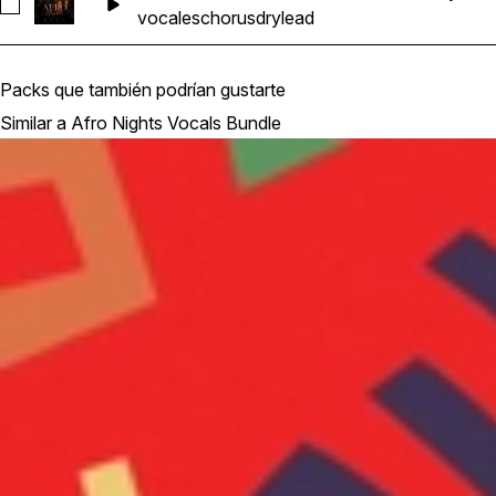
Seleccionar Afro House & R&B Hip Hop Vocals_BarbieMak_1
vocales
chorus
dry
lead
Packs que también podrían gustarte
Similar a Afro Nights Vocals Bundle