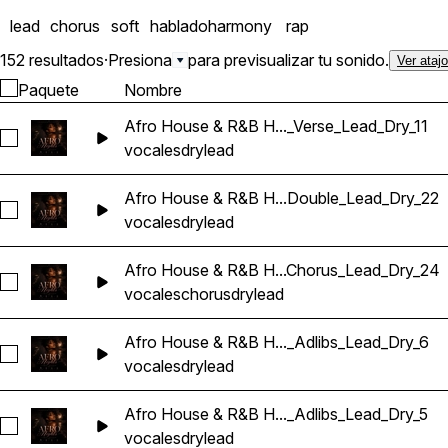
musicales que buscan voce
lead
chorus
soft
hablado
harmony
rap
proyectos. Artistas que b
152 resultados
·
Presiona
para previsualizar tu sonido.
Ver ataj
Paquete
Nombre
Afro House & R&B H..._Verse_Lead_Dry_11
Seleccionar Afro House & R&B Hip Hop Vocals_BarbieMak_1
vocales
dry
lead
Afro House & R&B H...Double_Lead_Dry_22
Seleccionar Afro House & R&B Hip Hop Vocals_BarbieMak_1
vocales
dry
lead
Afro House & R&B H...Chorus_Lead_Dry_24
Seleccionar Afro House & R&B Hip Hop Vocals_BarbieMak_
vocales
chorus
dry
lead
Afro House & R&B H..._Adlibs_Lead_Dry_6
Seleccionar Afro House & R&B Hip Hop Vocals_BarbieMak_1
vocales
dry
lead
Afro House & R&B H..._Adlibs_Lead_Dry_5
Seleccionar Afro House & R&B Hip Hop Vocals_BarbieMak_1
vocales
dry
lead