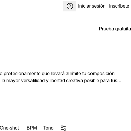
Iniciar sesión
Inscríbete
Prueba gratuita
profesionalmente que llevará al límite tu composición
a mayor versatilidad y libertad creativa posible para tus
use los componentes fundamentales que necesitan para
 distintas partes para crear arreglos originales e incorporar las
tilidad: Adecuado para un amplio rango de aplicaciones, desde
ara dar forma a tu sonido. Facilidad de uso: Organizado y
 One-shot
BPM
Tono
caciones. Perfecto para: Productores