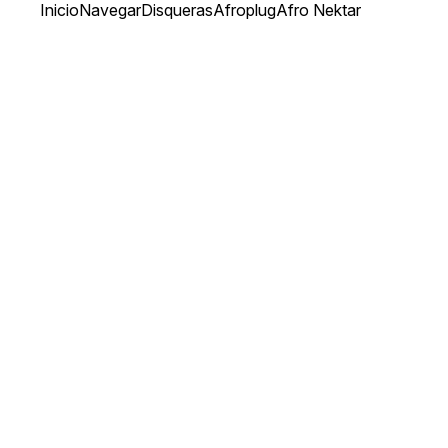
Inicio
Navegar
Disqueras
Afroplug
Afro Nektar