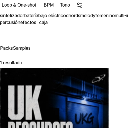
Loop & One-shot
BPM
Tono
sintetizador
batería
bajo eléctrico
chords
melody
femenino
multi-
percusión
efectos
caja
Packs
Samples
1 resultado
Exclusivo