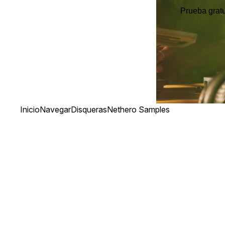
Prueba gratu
Inicio
Navegar
Disqueras
Nethero Samples