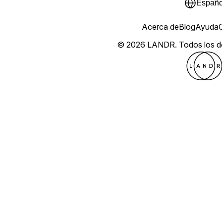
Españo
Acerca de
Blog
Ayuda
© 2026 LANDR.
Todos los 