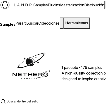
LANDR
Samples
Plugins
Masterización
Distribución
Para ti
Buscar
Colecciones
Herramientas
Samples
1 paquete · 179 samples
A high-quality collection 
designed to inspire creati
SLIPSIDE