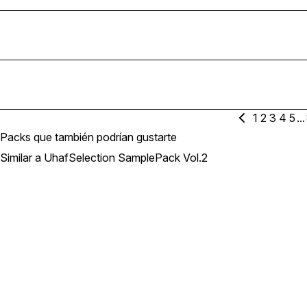
1
2
3
4
5
...
Packs que también podrían gustarte
Similar a UhafSelection SamplePack Vol.2