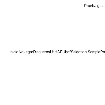
Prueba gratu
Inicio
Navegar
Disqueras
U-HAF
UhafSelection SamplePa