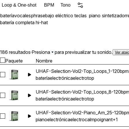
inspiradoras.
Loop & One-shot
BPM
Tono
batería
vocales
phrase
bajo eléctrico
teclas
piano
sintetizador
r
batería completa
hi-hat
186 resultados
·
Presiona
para previsualizar tu sonido.
Ver ataj
Paquete
Nombre
UHAF-Selection-Vol2-Top_Loops_1-120bpm
Seleccionar UHAF-Selection-Vol2-Top_Loops_1-120bpm
batería
electrónica
electro
top
UHAF-Selection-Vol2-Top_Loops_8-120bp
Seleccionar UHAF-Selection-Vol2-Top_Loops_8-120bpm
batería
electrónica
electro
top
UHAF-Selection-Vol2-Piano_Am_25-120bp
Seleccionar UHAF-Selection-Vol2-Piano_Am_25-120bpm
piano
electrónica
electro
calm
poignant
+1