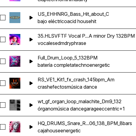
US_EHHNRG_Bass_Hit_about_C
Seleccionar US_EHHNRG_Bass_Hit_about_C
bajo eléctrico
acid house
hit
35.HLSVFTF Vocal P...A minor Dry 132BPM
Seleccionar 35.HLSVFTF Vocal Phrase Generation Key A mi
vocales
edm
dry
phrase
Full_Drum_Loop_5_132BPM
Seleccionar Full_Drum_Loop_5_132BPM
batería completa
techno
energetic
RS_VE1_Kit1_fx_crash_145bpm_Am
Seleccionar RS_VE1_Kit1_fx_crash_145bpm_Am
crash
efectos
música dance
wt_gf_organ_loop_malachite_Dm9_132
Seleccionar wt_gf_organ_loop_malachite_Dm9_132
órgano
música dance
garage
eccentric
+1
HQ_DRUMS_Snare_R...06_138_BPM_8bars
Seleccionar HQ_DRUMS_Snare_Roll_Loop_06_138_BPM_8bar
caja
house
energetic