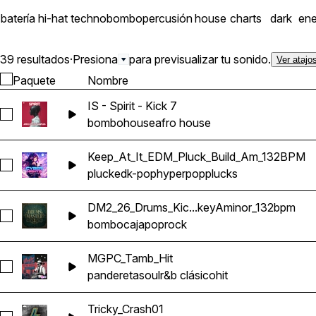
batería
hi-hat
techno
bombo
percusión
house
charts
dark
ene
39 resultados
·
Presiona
para previsualizar tu sonido.
Ver atajo
Paquete
Nombre
IS - Spirit - Kick 7
Seleccionar IS - Spirit - Kick 7
bombo
house
afro house
Keep_At_It_EDM_Pluck_Build_Am_132BPM
Seleccionar Keep_At_It_EDM_Pluck_Build_Am_132BPM
plucked
k-pop
hyperpop
plucks
DM2_26_Drums_Kic...keyAminor_132bpm
Seleccionar DM2_26_Drums_Kick_Snare_Tech_keyAminor_13
bombo
caja
pop
rock
MGPC_Tamb_Hit
Seleccionar MGPC_Tamb_Hit
pandereta
soul
r&b clásico
hit
Tricky_Crash01