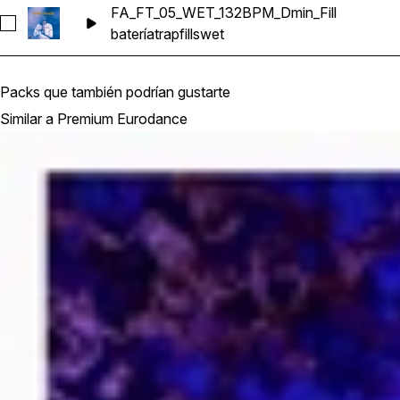
FA_FT_05_WET_132BPM_Dmin_Fill
Seleccionar FA_FT_05_WET_132BPM_Dmin_Fill
batería
trap
fills
wet
Packs que también podrían gustarte
Similar a Premium Eurodance