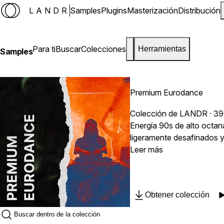
LANDR
Samples
Plugins
Masterización
Distribución
Para ti
Buscar
Colecciones
Herramientas
Samples
Premium Eurodance
Colección de LANDR · 39
Energía 90s de alto octan
ligeramente desafinados y bajos de órgano brillantes q
barridos de transición atm
Leer más
Obtener colección