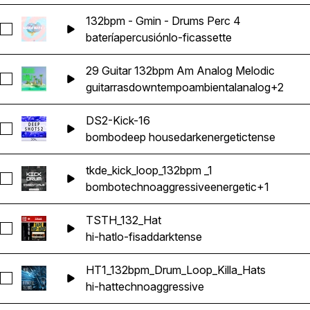
132bpm - Gmin - Drums Perc 4
Seleccionar 132bpm - Gmin - Drums Perc 4
batería
percusión
lo-fi
cassette
29 Guitar 132bpm Am Analog Melodic
Seleccionar 29 Guitar 132bpm Am Analog Melodic
guitarras
downtempo
ambiental
analog
+2
DS2-Kick-16
Seleccionar DS2-Kick-16
bombo
deep house
dark
energetic
tense
tkde_kick_loop_132bpm _1
Seleccionar tkde_kick_loop_132bpm _1
bombo
techno
aggressive
energetic
+1
TSTH_132_Hat
Seleccionar TSTH_132_Hat
hi-hat
lo-fi
sad
dark
tense
HT1_132bpm_Drum_Loop_Killa_Hats
Seleccionar HT1_132bpm_Drum_Loop_Killa_Hats
hi-hat
techno
aggressive