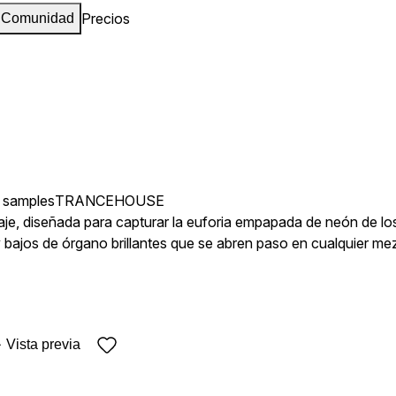
Precios
Comunidad
 samples
TRANCE
HOUSE
aje, diseñada para capturar la euforia empapada de neón de los
ue se abren paso en cualquier mezcla con autoridad. Meticulosamente diseñado para evocar la sensación de un rave de medianoche, c
osféricos y los inconfundibles golpes de "rave piano".
Vista previa