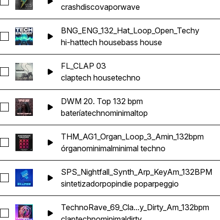
Seleccionar Tricky_Crash01
crash
disco
vaporwave
BNG_ENG_132_Hat_Loop_Open_Techy
Seleccionar BNG_ENG_132_Hat_Loop_Open_Techy
hi-hat
tech house
bass house
FL_CLAP 03
Seleccionar FL_CLAP 03
clap
tech house
techno
DWM 20. Top 132 bpm
Seleccionar DWM 20. Top 132 bpm
batería
techno
minimal
top
THM_AG1_Organ_Loop_3_Amin_132bpm
Seleccionar THM_AG1_Organ_Loop_3_Amin_132bpm
órgano
minimal
minimal techno
SPS_Nightfall_Synth_Arp_KeyAm_132BPM
Seleccionar SPS_Nightfall_Synth_Arp_KeyAm_132BPM
sintetizador
pop
indie pop
arpeggio
TechnoRave_69_Cla...y_Dirty_Am_132bpm
Seleccionar TechnoRave_69_Clap_Crisp_Snappy_Dirty_Am_1
clap
techno
minimal
dirty