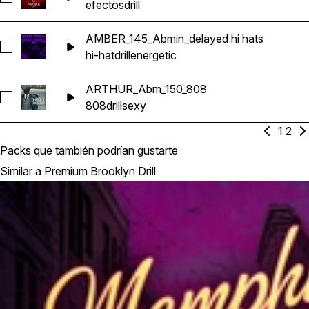
efectos
drill
AMBER_145_Abmin_delayed hi hats
Seleccionar AMBER_145_Abmin_delayed hi hats
hi-hat
drill
energetic
ARTHUR_Abm_150_808
Seleccionar ARTHUR_Abm_150_808
808
drill
sexy
1
2
Packs que también podrían gustarte
Similar a Premium Brooklyn Drill