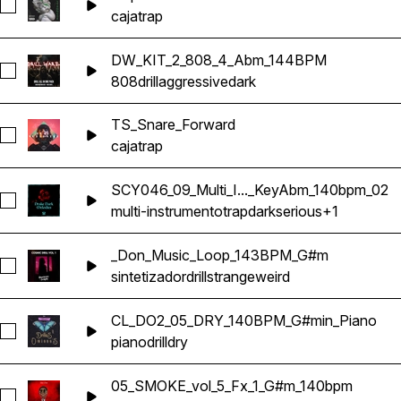
Seleccionar Jetpack - Snare
caja
trap
DW_KIT_2_808_4_Abm_144BPM
Seleccionar DW_KIT_2_808_4_Abm_144BPM
808
drill
aggressive
dark
TS_Snare_Forward
Seleccionar TS_Snare_Forward
caja
trap
SCY046_09_Multi_I..._KeyAbm_140bpm_02
Seleccionar SCY046_09_Multi_Instrument_Loop_KeyAbm_14
multi-instrumento
trap
dark
serious
+1
_Don_Music_Loop_143BPM_G#m
Seleccionar _Don_Music_Loop_143BPM_G#m
sintetizador
drill
strange
weird
CL_DO2_05_DRY_140BPM_G#min_Piano
Seleccionar CL_DO2_05_DRY_140BPM_G#min_Piano
piano
drill
dry
05_SMOKE_vol_5_Fx_1_G#m_140bpm
Seleccionar 05_SMOKE_vol_5_Fx_1_G#m_140bpm