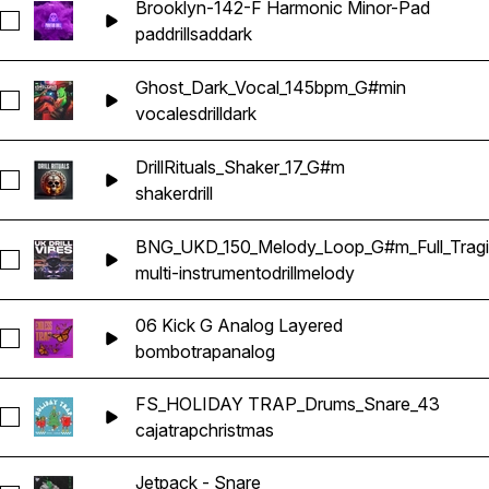
Brooklyn-142-F Harmonic Minor-Pad
Seleccionar Brooklyn-142-F Harmonic Minor-Pad
pad
drill
sad
dark
Ghost_Dark_Vocal_145bpm_G#min
Seleccionar Ghost_Dark_Vocal_145bpm_G#min
vocales
drill
dark
DrillRituals_Shaker_17_G#m
Seleccionar DrillRituals_Shaker_17_G#m
shaker
drill
BNG_UKD_150_Melody_Loop_G#m_Full_Trag
Seleccionar BNG_UKD_150_Melody_Loop_G#m_Full_Tragic
multi-instrumento
drill
melody
06 Kick G Analog Layered
Seleccionar 06 Kick G Analog Layered
bombo
trap
analog
FS_HOLIDAY TRAP_Drums_Snare_43
Seleccionar FS_HOLIDAY TRAP_Drums_Snare_43
caja
trap
christmas
Jetpack - Snare