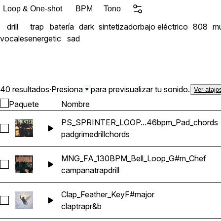
bass pesadas con glide, di
Loop & One-shot
BPM
Tono
está cuidadosamente mezcla
drill
trap
batería
dark
sintetizador
bajo eléctrico
808
mu
que dan al Drill moderno 
vocales
energetic
sad
propio procesamiento.
40 resultados
·
Presiona
para previsualizar tu sonido.
Ver atajo
Paquete
Nombre
PS_SPRINTER_LOOP...46bpm_Pad_chords
Seleccionar PS_SPRINTER_LOOP_8_G#min_146bpm_Pad_ch
pad
grime
drill
chords
MNG_FA_130BPM_Bell_Loop_G#m_Chef
Seleccionar MNG_FA_130BPM_Bell_Loop_G#m_Chef
campana
trap
drill
Clap_Feather_KeyF#major
Seleccionar Clap_Feather_KeyF#major
clap
trap
r&b