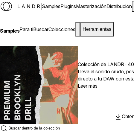
LANDR
Samples
Plugins
Masterización
Distribución
Para ti
Buscar
Colecciones
Herramientas
Samples
Colección de LANDR · 40
Lleva el sonido crudo, pe
directo a tu DAW con esta
Diseñado para reflejar la i
Leer más
Canarsie, este pack se ce
agresivas que definen el género. Dentro encontrarás una selec
progresiones de piano hel
frases vocales inquietant
Obten
melódicos se complementa
rolls de hi-hat nítidos que