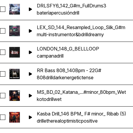
DRLSFY6_142_G#m_FullDrums3
Seleccionar DRLSFY6_142_G#m_FullDrums3
batería
percusión
drill
LEX_SD_144_Resampled_Loop_Silk_G#m
Seleccionar LEX_SD_144_Resampled_Loop_Silk_G#m
multi-instrumento
r&b
drill
dreamy
LONDON_148_G_BELLLOOP
Seleccionar LONDON_148_G_BELLLOOP
campana
drill
RR Bass 808_140Bpm - 22G#
Seleccionar RR Bass 808_140Bpm - 22G#
808
drill
dark
energetic
tense
MS_BD_02_Katana_...#minor_80bpm_Wet
Seleccionar MS_BD_02_Katana_Sample_Koto_G#minor_80bp
koto
drill
wet
Kasba Drill_146 BPM_ F# minor_ Ribab (5)
Seleccionar Kasba Drill_146 BPM_ F# minor_ Ribab (5)
drill
ethereal
optimistic
positive