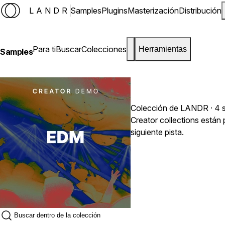
LANDR
Samples
Plugins
Masterización
Distribución
Para ti
Buscar
Colecciones
Herramientas
Samples
Colección de LANDR · 4 
Creator collections están
siguiente pista.