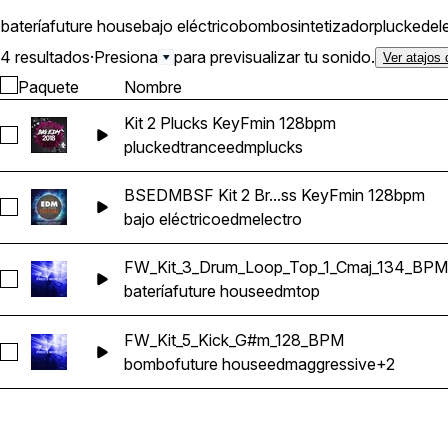
batería
future house
bajo eléctrico
bombo
sintetizador
plucked
el
4 resultados
·
Presiona
para previsualizar tu sonido.
Ver atajos 
Paquete
Nombre
Kit 2 Plucks KeyFmin 128bpm
Seleccionar Kit 2 Plucks KeyFmin 128bpm
plucked
trance
edm
plucks
BSEDMBSF Kit 2 Br...ss KeyFmin 128bpm
Seleccionar BSEDMBSF Kit 2 Breakdown Bass KeyFmin 128
bajo eléctrico
edm
electro
FW_Kit_3_Drum_Loop_Top_1_Cmaj_134_BPM
Seleccionar FW_Kit_3_Drum_Loop_Top_1_Cmaj_134_BPM
batería
future house
edm
top
FW_Kit_5_Kick_G#m_128_BPM
Seleccionar FW_Kit_5_Kick_G#m_128_BPM
bombo
future house
edm
aggressive
+2