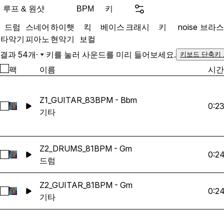
true golden-era flavor.
루프 & 원샷
키
BPM
드럼
스네어
하이햇
킥
베이스
크래시
키
noise
브라스
타악기
피아노
현악기
보컬
결과 54개
·
키를 눌러 사운드를 미리 들어보세요.
키보드 단축키
팩
이름
시간
Z1_GUITAR_83BPM - Bbm
0:2
Z1_GUITAR_83BPM - Bbm 선택
기타
Z2_DRUMS_81BPM - Gm
0:2
Z2_DRUMS_81BPM - Gm 선택
드럼
Z2_GUITAR_81BPM - Gm
0:2
Z2_GUITAR_81BPM - Gm 선택
기타