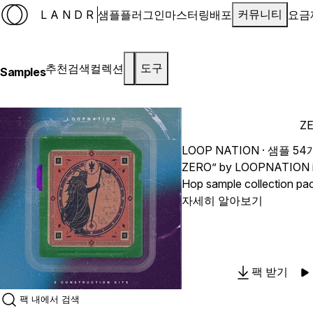
LANDR
샘플
플러그인
마스터링
배포
요금
커뮤니티
추천
검색
컬렉션
도구
Samples
Z
LOOP NATION
· 샘플 54
ZERO” by LOOPNATION is 
Hop sample collection pa
inspired by the raw energ
자세히 알아보기
Inside, you’ll find 33 WAV
One-Shots crafted to help
Hip-Hop beats with ease.
jazzy keys to crunchy dru
팩 받기
vintage-inspired textures,
needed to create gritty, n