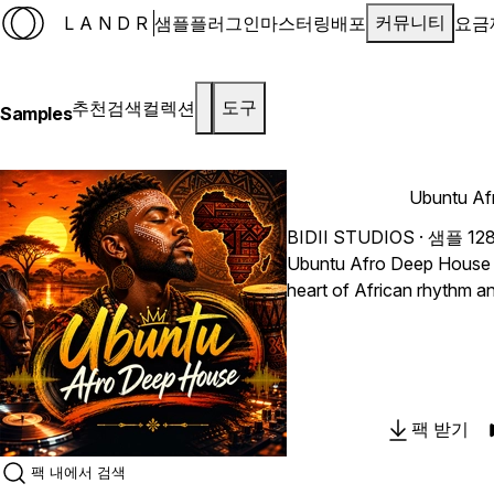
LANDR
샘플
플러그인
마스터링
배포
요금
커뮤니티
추천
검색
컬렉션
도구
Samples
Ubuntu Af
BIDII STUDIOS
· 샘플 12
Ubuntu Afro Deep House is
heart of African rhythm a
crafted for modern Afro
productions. Root
팩 받기