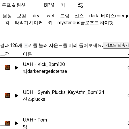
루프 & 원샷
키
BPM
남성
보컬
dry
wet
드럼
신스
dark
베이스
energe
킥
타악기
셰이커
키
mysterious
클로즈드 하이햇
결과 128개
·
키를 눌러 사운드를 미리 들어보세요.
키보드 단축키
팩
이름
UAH - Kick_Bpm120
UAH - Kick_Bpm120 선택
킥
dark
energetic
tense
UDH - Synth_Plucks_KeyA#m_Bpm124
UDH - Synth_Plucks_KeyA#m_Bpm124 선택
신스
plucks
UAH - Tom
UAH - Tom 선택
탐