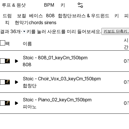
루프 & 원샷
키
BPM
드럼
보컬
베이스
808
합창단
브라스 & 우드윈드
키
피
킥
현악기
chords
sirens
결과 36개
·
키를 눌러 사운드를 미리 들어보세요.
키보드 단축키
시
팩
이름
간
Stoic - 808_01_keyCm_150bpm
0:
Stoic - 808_01_keyCm_150bpm 선택
808
Stoic - Choir_Vox_03_keyCm_150bpm
0:
Stoic - Choir_Vox_03_keyCm_150bpm 선택
합창단
Stoic - Piano_02_keyCm_150bpm
0:
Stoic - Piano_02_keyCm_150bpm 선택
피아노