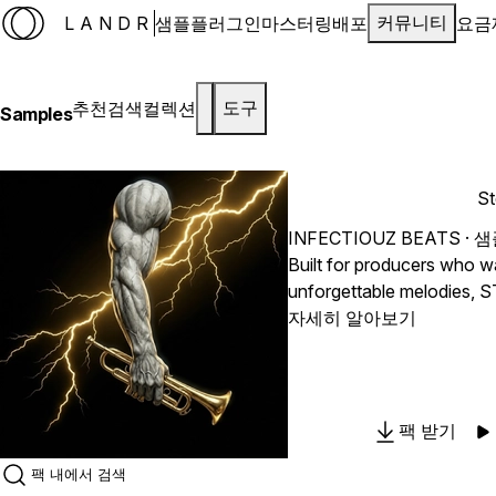
LANDR
샘플
플러그인
마스터링
배포
요금
커뮤니티
추천
검색
컬렉션
도구
Samples
St
INFECTIOUZ BEATS
· 샘
Built for producers who w
unforgettable melodies, S
pack loaded with aggress
자세히 알아보기
brass-driven compositions
hard-hitting trap vibes wit
creating a sound that feels
commanding.
팩 받기