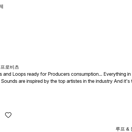
제
아프로비츠
nd Loops ready for Producers consumption... Everything in thi
 Sounds are inspired by the top artistes in the industry And it'
nitely love to Have this One...
루프 &