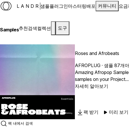
LANDR
샘플
플러그인
마스터링
배포
요금
커뮤니티
추천
검색
컬렉션
도구
Samples
Roses and Afrobeats
AFROPLUG
· 샘플 87개
Amazing Afropop Samples a
samples on your Project...
Samples inside! You'll defi
자세히 알아보기
팩 받기
미리 보기