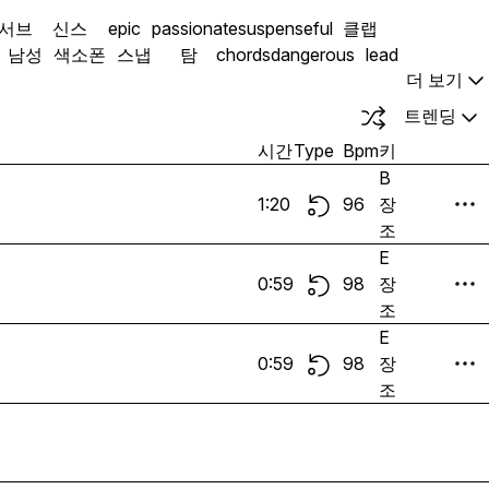
서브
신스
epic
passionate
suspenseful
클랩
남성
색소폰
스냅
탐
chords
dangerous
lead
더 보기
트렌딩
시간
Type
Bpm
키
B
1:20
96
장
조
E
0:59
98
장
조
E
0:59
98
장
조