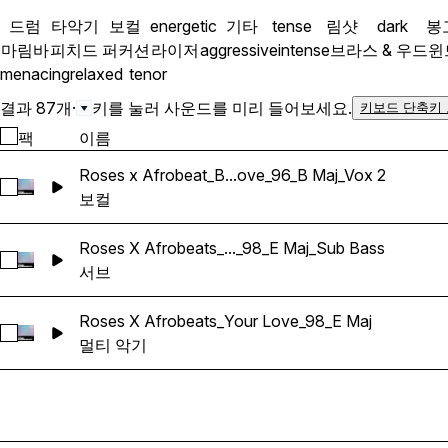
드럼
타악기
보컬
energetic
기타
tense
림샷
dark
봉
마림바
피치드 퍼커션
라이저
aggressive
intense
브라스 & 우드윈
menacing
relaxed
tenor
결과 87개
·
키를 눌러 사운드를 미리 들어보세요.
키보드 단축키
팩
이름
Roses x Afrobeat_B...ove_96_B Maj_Vox 2
Roses x Afrobeat_Bad Man Love_96_B Maj_Vox 2 선택
보컬
Roses X Afrobeats_..._98_E Maj_Sub Bass
Roses X Afrobeats_Your Love_98_E Maj_Sub Bass 선택
서브
Roses X Afrobeats_Your Love_98_E Maj
Roses X Afrobeats_Your Love_98_E Maj 선택
멀티 악기