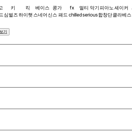
고
키
킥
베이스
콩가
fx
멀티 악기
피아노
셰이커
드
심벌즈
하이햇
스네어
신스 패드
chilled
serious
합창단
클라베스
 보기