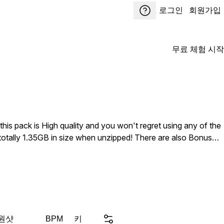
로그인
회원가입
무료 체험 시작
s pack is High quality and you won't regret using any of the
s totally 1.35GB in size when unzipped! There are also Bonus
 원샷
키
BPM