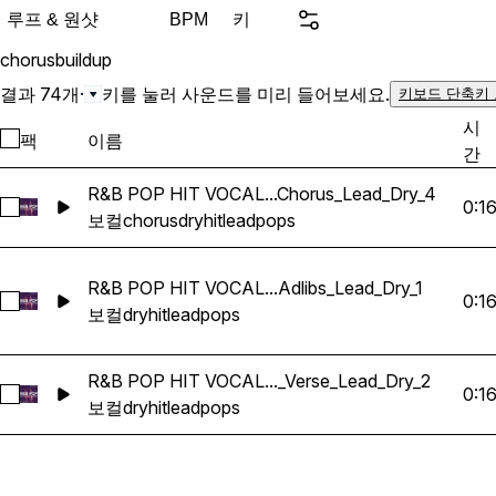
Soulful, R&B, Smooth, Airy
루프 & 원샷
키
BPM
Authentic Sound Type Sou
chorus
buildup
Hit Vocals. Music produce
professional-grade vocals t
결과 74개
·
키를 눌러 사운드를 미리 들어보세요.
키보드 단축키
seek fresh and unique voca
시
팩
이름
next hit. DJs and remixer
간
and engaging mixes. Sample Pack Includes: 74
R&B POP HIT VOCAL...Chorus_Lead_Dry_4
Vocal Samples Dry Vocal Stems Premium 24-bit
0:1
R&B POP HIT VOCALS_BarbieMak_123_Vocal_Loop_G_HoldO
보컬
chorus
dry
hit
lead
pops
Files BPM & Key labeled 
R&B POP HIT VOCAL...Adlibs_Lead_Dry_1
0:1
R&B POP HIT VOCALS_BarbieMak_101_Vocal_Loop_F#m_Adl
보컬
dry
hit
lead
pops
R&B POP HIT VOCAL..._Verse_Lead_Dry_2
0:1
R&B POP HIT VOCALS_BarbieMak_107_Vocal_Loop_G_LetIt_
보컬
dry
hit
lead
pops