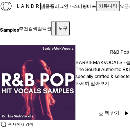
LANDR
샘플
플러그인
마스터링
배포
요금
커뮤니티
추천
검색
컬렉션
도구
Samples
R&B Pop 
BARBIEMAKVOCALS
· 
The Soulful Authentic R&
specially crafted & selecte
push the boundaries of y
자세히 알아보기
This pack offers you the m
creative freedom possible
House Smooth Vocals giv
fundamental components t
팩 받기
passionate vocal performa
Perfect For: Music producers looking for Emotional,