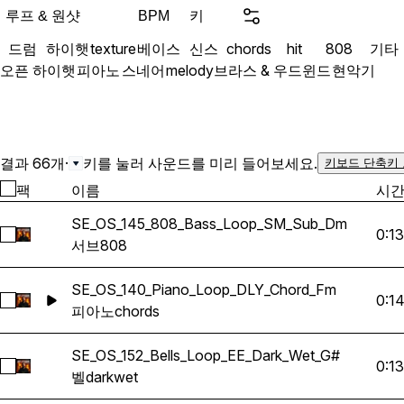
pain, reflection, and real e
루프 & 원샷
키
BPM
like J. Cole, Kendrick Lam
드럼
하이햇
texture
베이스
신스
chords
hit
808
기타
this pack delivers indust
오픈 하이햇
피아노
스네어
melody
브라스 & 우드윈드
현악기
producers chasing deep mel
modern rap production wit
결과 66개
·
키를 눌러 사운드를 미리 들어보세요.
키보드 단축키
팩
이름
시
SE_OS_145_808_Bass_Loop_SM_Sub_Dm
0:13
SE_OS_145_808_Bass_Loop_SM_Sub_Dm 선택
서브
808
SE_OS_140_Piano_Loop_DLY_Chord_Fm
0:1
SE_OS_140_Piano_Loop_DLY_Chord_Fm 선택
피아노
chords
SE_OS_152_Bells_Loop_EE_Dark_Wet_G#
0:13
SE_OS_152_Bells_Loop_EE_Dark_Wet_G# 선택
벨
dark
wet