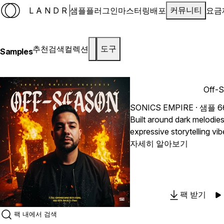
LANDR
샘플
플러그인
마스터링
배포
요금
커뮤니티
추천
검색
컬렉션
도구
Samples
Off-
SONICS EMPIRE
· 샘플 
Built around dark melodies
expressive storytelling vibe
inspired by the deeper side
자세히 알아보기
production. Inside you’ll 
guitars, ambient layers, o
808s, and raw drum groove
Trap and conscious Hip-Hop recor
팩 받기
arranged to feel personal, 
emotion, perfect for creat