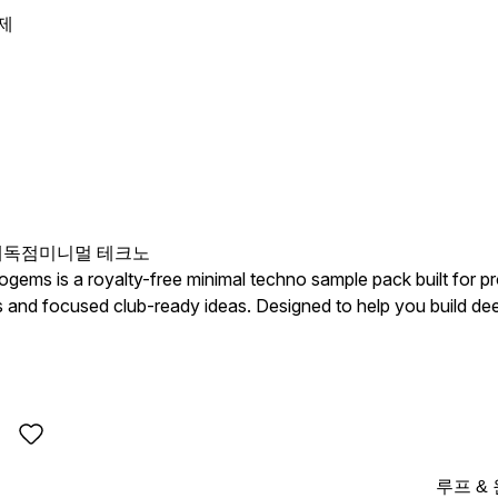
제
개
독점
미니멀 테크노
gems is a royalty-free minimal techno sample pack built for 
and focused club-ready ideas. Designed to help you build deep, 
his collection delivers carefully crafted loops, one-shots and m
루프 &