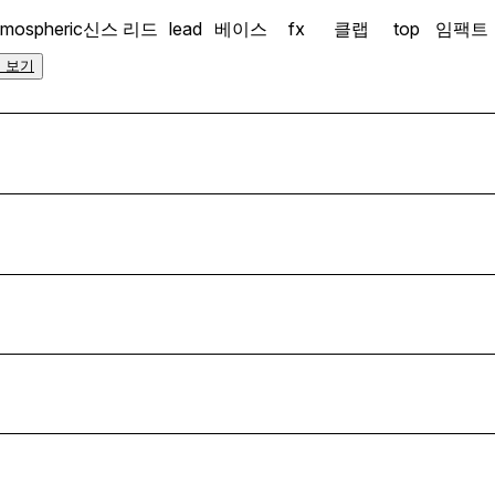
tmospheric
신스 리드
lead
베이스
fx
클랩
top
임팩트
 보기