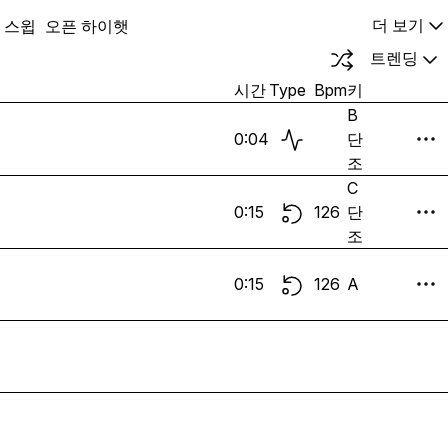
스윕
오픈 하이햇
더 보기
트렌딩
시간
Type
Bpm
키
B
0:04
단
조
C
0:15
126
단
조
0:15
126
A