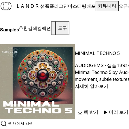
LANDR
샘플
플러그인
마스터링
배포
요금
커뮤니티
추천
검색
컬렉션
도구
Samples
MINIMAL TECHNO 5
AUDIOGEMS
· 샘플 139
Minimal Techno 5 by Audio
movement, subtle textures 
endless sound selection, t
자세히 알아보기
팩 받기
미리 보기