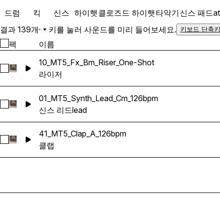
드럼
킥
신스
하이햇
클로즈드 하이햇
타악기
신스 패드
a
결과 139개
·
키를 눌러 사운드를 미리 들어보세요.
키보드 단축키
팩
이름
10_MT5_Fx_Bm_Riser_One-Shot
10_MT5_Fx_Bm_Riser_One-Shot 선택
라이저
01_MT5_Synth_Lead_Cm_126bpm
01_MT5_Synth_Lead_Cm_126bpm 선택
신스 리드
lead
41_MT5_Clap_A_126bpm
41_MT5_Clap_A_126bpm 선택
클랩