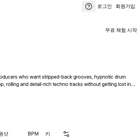
로그인
회원가입
무료 체험 시작
producers who want stripped-back grooves, hypnotic drum
rolling and detail-rich techno tracks without getting lost in
usical elements with a clear underground identity.
 원샷
키
BPM