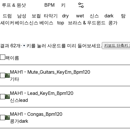
루프 & 원샷
키
BPM
드럼
남성
보컬
타악기
dry
wet
신스
dark
탐
셰이커
베이스
신스 베이스
top
브라스 & 우드윈드
콩가
결과 62개
·
키를 눌러 사운드를 미리 들어보세요.
키보드 단축키
팩
이름
MAH1 - Mute_Guitars_KeyEm_Bpm120
MAH1 - Mute_Guitars_KeyEm_Bpm120 선택
기타
MAH1 - Lead_KeyEm_Bpm120
MAH1 - Lead_KeyEm_Bpm120 선택
신스
lead
MAH1 - Congas_Bpm120
MAH1 - Congas_Bpm120 선택
콩가
dark