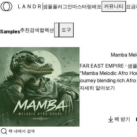
LANDR
샘플
플러그인
마스터링
배포
요금
커뮤니티
추천
검색
컬렉션
도구
Samples
Mamba Melo
FAR EAST EMPIRE
· 샘플
“Mamba Melodic Afro Hou
journey blending rich Afr
emotional melodic texture
자세히 알아보기
chants. Inspired by the spi
mysterious energy of the
the essence of rhythm, cu
one unique sonic experie
팩 받기