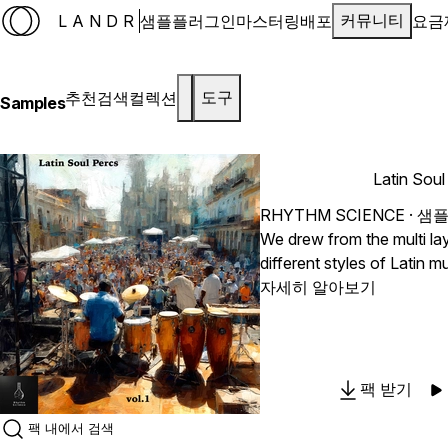
LANDR
샘플
플러그인
마스터링
배포
요금
커뮤니티
추천
검색
컬렉션
도구
Samples
Latin Soul
RHYTHM SCIENCE
· 샘플
We drew from the multi la
different styles of Latin 
Bossa, boogaloo, and much
자세히 알아보기
blend of Latin percussion t
grooves to your pool of 
tracks. Congas, Timbales, 
rebolo, Surdo, pandeiros
팩 받기
instruments were performe
percussionist and design