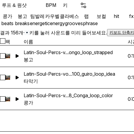
producer.
루프 & 원샷
키
BPM
콩가
봉고
팀발레
카우벨
클라베스
랩
보컬
hit
fx
beats
breaks
energetic
energy
grooves
phrase
결과 156개
·
키를 눌러 사운드를 미리 들어보세요.
키보드 단축키
팩
이름
시
Latin-Soul-Percs-v...ongo_loop_strapped
0:
Latin-Soul-Percs-vol-1_Rhythm-Science_80_Bongo_loop_st
봉고
Latin-Soul-Percs-vo...100_guiro_loop_idea
0:
Latin-Soul-Percs-vol-1_Rhythm-Science_100_guiro_loop_id
타악기
Latin-Soul-Percs-v...8_Conga_loop_color
0:
Latin-Soul-Percs-vol-1_Rhythm-Science_108_Conga_loop_c
콩가