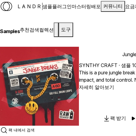
LANDR
샘플
플러그인
마스터링
배포
요금
커뮤니티
추천
검색
컬렉션
도구
Samples
Jungl
SYNTHY CRAFT
· 샘플 1
This is a pure jungle break 
impact, and total control. N
hard, driving drum work s
자세히 알아보기
attitude. Every loop is des
while keeping that raw break e
you’ll find 100 full drum 
on tight groove structure,
팩 받기
low-end presence. These b
jungle DNA, pushed into 