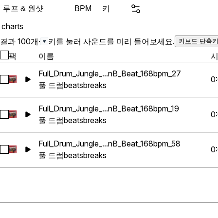
space with weight and clarity in e
루프 & 원샷
키
BPM
edits, rolling momentum,
charts
design. These loops are bu
mixes and hold their own i
결과 100개
·
키를 눌러 사운드를 미리 들어보세요.
키보드 단축키
drum and bass tracks. Clea
팩
이름
effective, and ready to dro
Full_Drum_Jungle_...nB_Beat_168bpm_27
workflow.
0
Full_Drum_Jungle_Breaks_DnB_Beat_168bpm_27 선택
풀 드럼
beats
breaks
Full_Drum_Jungle_...nB_Beat_168bpm_19
0
Full_Drum_Jungle_Breaks_DnB_Beat_168bpm_19 선택
풀 드럼
beats
breaks
Full_Drum_Jungle_...nB_Beat_168bpm_58
0
Full_Drum_Jungle_Breaks_DnB_Beat_168bpm_58 선택
풀 드럼
beats
breaks