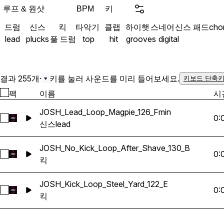
instant ideas with strippe
루프 & 원샷
키
BPM
no-kick versions and kick-
드럼
신스
킥
타악기
클랩
하이햇
스네어
신스 패드
cho
control to shape your own
lead
plucks
풀 드럼
top
hit
grooves
digital
designed to lock in quickly 
On the melodic side, you’ll
pads, and plucks, all avai
one-shots, with warm ton
결과 255개
·
키를 눌러 사운드를 미리 들어보세요.
키보드 단축키
phrasing that evolves with
팩
이름
시
Everything is clean, usab
together, whether you’re s
JOSH_Lead_Loop_Magpie_126_Fmin
0:
JOSH_Lead_Loop_Magpie_126_Fmin 선택
building out full tracks. A streamlined, groove-first
신스
lead
toolkit shaped by an arti
make people move.
JOSH_No_Kick_Loop_After_Shave_130_B
0:
JOSH_No_Kick_Loop_After_Shave_130_B 선택
킥
JOSH_Kick_Loop_Steel_Yard_122_E
0:
JOSH_Kick_Loop_Steel_Yard_122_E 선택
킥