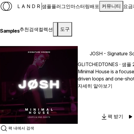
LANDR
샘플
플러그인
마스터링
배포
요금
커뮤니티
추천
검색
컬렉션
도구
Samples
JOSH - Signature S
GLITCHEDTONES
· 샘플 
Minimal House is a focuse
driven loops and one-shots
musicality, and the club-
자세히 알아보기
from an artist like JØSH. Known for his precision and
sound selection, JØSH br
here, dialling in on what m
house: rhythm, space, and s
팩 받기
around the hypnotic puls
deep house, the pack blen