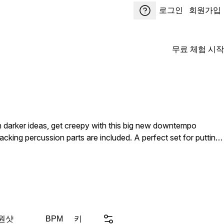
로그인
회원가입
무료 체험 시작
en darker ideas, get creepy with this big new downtempo
king percussion parts are included. A perfect set for putting
formation in the filename. Product Details: • 14
 원샷
키
BPM