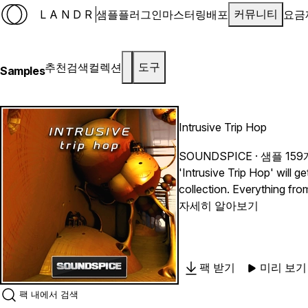
LANDR
샘플
플러그인
마스터링
배포
요금
커뮤니티
추천
검색
컬렉션
도구
Samples
Intrusive Trip Hop
SOUNDSPICE
· 샘플 159
'Intrusive Trip Hop' will
collection. Everything fro
your own leads over. All of the loops heard in the demo are included, and you also get lots of alternate versions in different keys from those sessions.
자세히 알아보기
'Intrusive Trip Hop' 845 MB (1
Basses • 76 Beats • 24 D
팩 받기
미리 보기