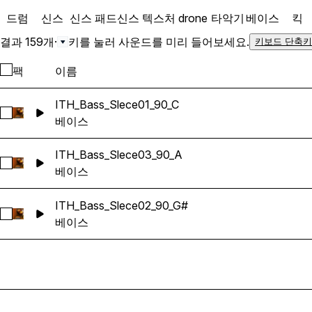
드럼
신스
신스 패드
신스 텍스처
drone
타악기
베이스
킥
결과 159개
·
키를 눌러 사운드를 미리 들어보세요.
키보드 단축키
팩
이름
ITH_Bass_Slece01_90_C
ITH_Bass_Slece01_90_C 선택
베이스
ITH_Bass_Slece03_90_A
ITH_Bass_Slece03_90_A 선택
베이스
ITH_Bass_Slece02_90_G#
ITH_Bass_Slece02_90_G# 선택
베이스