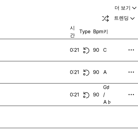
더 보기
트렌딩
시
Type
Bpm
키
간
0:21
90
C
0:21
90
A
G♯
0:21
90
/
A♭