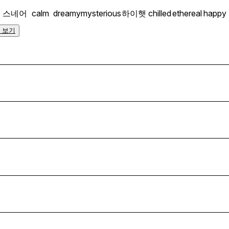
스네어
calm
dreamy
mysterious
하이햇
chilled
ethereal
happy
 보기