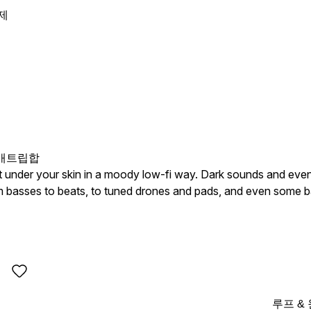
제
개
트립합
 get under your skin in a moody low-fi way. Dark sounds and ev
m basses to beats, to tuned drones and pads, and even some bac
59 loops) of 90 BPM 24-Bit ACIDized .WAV files, with the key & tempo in
rones • 25 Pads • 20 Percussion
루프 &