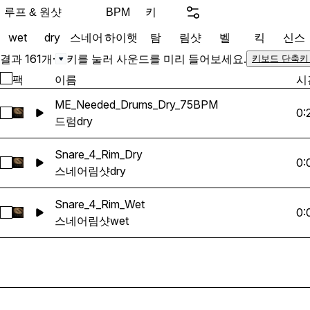
solid set of punchy kicks,
루프 & 원샷
키
BPM
rims, and crisp hats, you’
wet
dry
스네어
하이햇
탐
림샷
벨
킥
신스
to build or flip your own 
Product Includes: 42 Dr
결과 161개
·
키를 눌러 사운드를 미리 들어보세요.
키보드 단축키
variations, half-time feels
팩
이름
시
Drum Loops (Wet and dry 
ME_Needed_Drums_Dry_75BPM
loops) 77 Drum One Shots 
0:
ME_Needed_Drums_Dry_75BPM 선택
드럼
dry
hop, and jazz fusion! 49
Snare_4_Rim_Dry
0:
Snare_4_Rim_Dry 선택
스네어
림샷
dry
Snare_4_Rim_Wet
0:
Snare_4_Rim_Wet 선택
스네어
림샷
wet