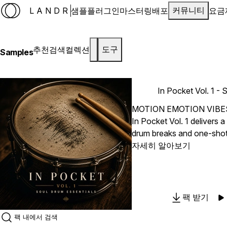
LANDR
샘플
플러그인
마스터링
배포
요금
커뮤니티
추천
검색
컬렉션
도구
Samples
In Pocket Vol. 1 - 
MOTION EMOTION VIBE
In Pocket Vol. 1 delivers a
drum breaks and one-shots
they should. Slightly loose
자세히 알아보기
of character, these drums 
movement and life into yo
overprocessing or forcing 
find carefully crafted dru
팩 받기
“in the pocket” timing. No
quantized. Just grooves th