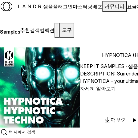
LANDR
샘플
플러그인
마스터링
배포
요금
커뮤니티
추천
검색
컬렉션
도구
Samples
HYPNOTICA (Hy
KEEP IT SAMPLES
· 샘플
DESCRIPTION: Surrender to the pulse with
HYPNOTICA - your ultimate
mind-bending techno desi
자세히 알아보기
dancefloors and elevate 
HYPNOTICA captures the 
techno, delivering spirali
pulsating basslines, and 
팩 받기
that pull listeners deeper with e
is a masterclass in tensio