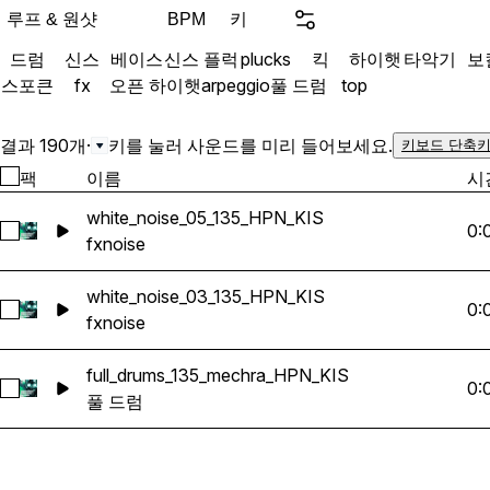
every sound to build immer
루프 & 원샷
키
BPM
blending metallic textures
드럼
신스
베이스
신스 플럭
plucks
킥
하이햇
타악기
보
maximum hypnotic effect. From dub-infused kick
스포큰
fx
오픈 하이햇
arpeggio
풀 드럼
top
and cascading percussion
psychoacoustic effects, 
harmony to create that si
결과 190개
·
키를 눌러 사운드를 미리 들어보세요.
키보드 단축키
groove. Inspired by visionary artists like Donato
팩
이름
시
Dozzy, Voices From The La
white_noise_05_135_HPN_KIS
Claudio PRC, and more, HYPNOTICA provides the
0:
white_noise_05_135_HPN_KIS 선택
fx
noise
perfect palette for craftin
techno experiences. Each sound is 100% royalty-
white_noise_03_135_HPN_KIS
free and is delivered in 2
0:
white_noise_03_135_HPN_KIS 선택
fx
noise
ensuring professional-gra
compatibility in all major
full_drums_135_mechra_HPN_KIS
Whether you're producing 
0:
full_drums_135_mechra_HPN_KIS 선택
풀 드럼
massive festival stages,
tools to transport your au
dimension. Download now and hypnotize your
listeners. "Keep it simple. Make it fast." SPECS: 26