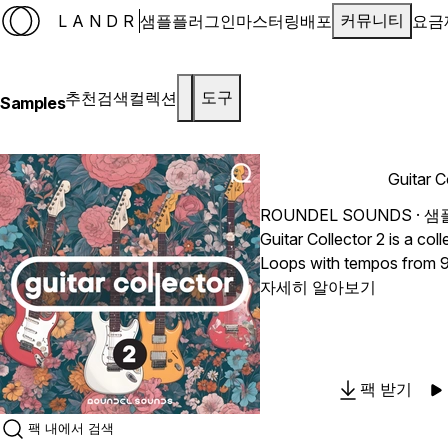
LANDR
샘플
플러그인
마스터링
배포
요금
커뮤니티
추천
검색
컬렉션
도구
Samples
Guitar C
ROUNDEL SOUNDS
· 샘
Guitar Collector 2 is a coll
Loops with tempos from 9
multiple Keys. This Guitar
자세히 알아보기
productions, Deep House
more. The total number of 
some of the 41 loops com
and effects like Reverb, 
팩 받기
the character of each riffs sound. Compat
DAWs/Music Software. Pack Info: • 41 Diffrent