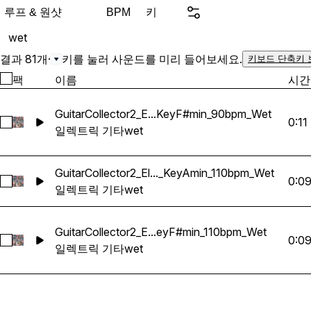
WAV Guitar Loops • 81 To
루프 & 원샷
키
BPM
Wet, Reverb, Amp, Delay
wet
100% Royalty-Free
결과 81개
·
키를 눌러 사운드를 미리 들어보세요.
키보드 단축키 
팩
이름
시간
GuitarCollector2_E...KeyF#min_90bpm_Wet
0:11
GuitarCollector2_ElectricGuitar40_KeyF#min_90bpm_Wet 선택
일렉트릭 기타
wet
GuitarCollector2_El..._KeyAmin_110bpm_Wet
0:0
GuitarCollector2_ElectricGuitar17_KeyAmin_110bpm_Wet 선택
일렉트릭 기타
wet
GuitarCollector2_E...eyF#min_110bpm_Wet
0:0
GuitarCollector2_ElectricGuitar28_KeyF#min_110bpm_Wet 선
일렉트릭 기타
wet