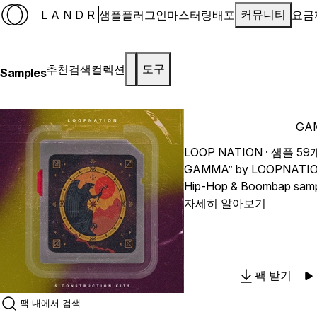
LANDR
샘플
플러그인
마스터링
배포
요금
커뮤니티
추천
검색
컬렉션
도구
Samples
GA
LOOP NATION
· 샘플 59
GAMMA” by LOOPNATION 
Hip-Hop & Boombap sample
the raw street energy and
자세히 알아보기
2000s rap production. Ins
Loops, 23 hard-hitting On
to help producers create 
Boom Bap beats with ease
팩 받기
and dark piano loops to 
basslines, vinyl textures, 