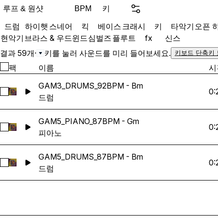
GAMMA delivers everythin
루프 & 원샷
키
BPM
tracks inspired by the gold
드럼
하이햇
스네어
킥
베이스
크래시
키
타악기
오픈 
Hop. Perfect for producers
현악기
브라스 & 우드윈드
심벌즈
플루트
fx
신스
2000s flavor mixed with
and modern workflow flexib
결과 59개
·
키를 눌러 사운드를 미리 들어보세요.
키보드 단축키
팩
이름
시
GAM3_DRUMS_92BPM - Bm
0:
GAM3_DRUMS_92BPM - Bm 선택
드럼
GAM5_PIANO_87BPM - Gm
0:
GAM5_PIANO_87BPM - Gm 선택
피아노
GAM5_DRUMS_87BPM - Bm
0:
GAM5_DRUMS_87BPM - Bm 선택
드럼