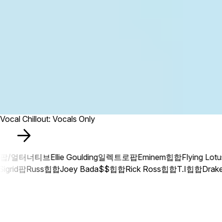
Vocal Chillout: Vocals Only
팝/얼터너티브
Ellie Goulding
일렉트로팝
Eminem
힙합
Flying Lotus
B
Sigrid
팝
Russ
힙합
Joey Bada$$
힙합
Rick Ross
힙합
T.I
힙합
Dra