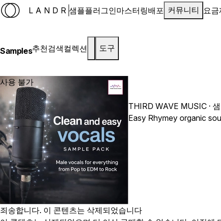
LANDR
샘플
플러그인
마스터링
배포
요금
커뮤니티
추천
검색
컬렉션
도구
Samples
사용 불가
THIRD WAVE MUSIC
· 
죄송합니다. 이 콘텐츠는 삭제되었습니다