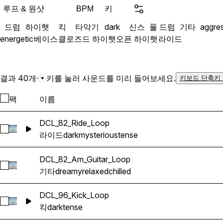
루프 & 원샷
키
BPM
드럼
하이햇
킥
타악기
dark
신스
풀 드럼
기타
aggre
energetic
베이스
클로즈드 하이햇
오픈 하이햇
라이드
결과 40개
·
키를 눌러 사운드를 미리 들어보세요.
키보드 단축키
팩
이름
DCL_82_Ride_Loop
DCL_82_Ride_Loop 선택
라이드
dark
mysterious
tense
DCL_82_Am_Guitar_Loop
DCL_82_Am_Guitar_Loop 선택
기타
dreamy
relaxed
chilled
DCL_96_Kick_Loop
DCL_96_Kick_Loop 선택
킥
dark
tense