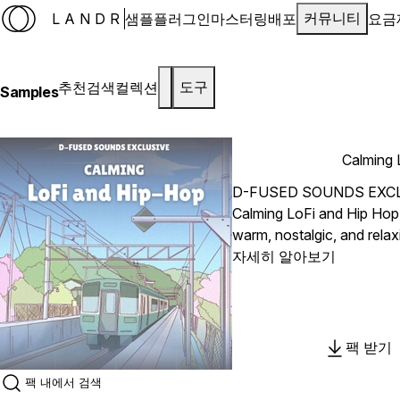
LANDR
샘플
플러그인
마스터링
배포
요금
커뮤니티
추천
검색
컬렉션
도구
Samples
Calming 
D-FUSED SOUNDS EXC
Calming LoFi and Hip Hop i
warm, nostalgic, and rela
beats and late-night sessi
자세히 알아보기
textures, mellow harmonie
atmospheres, this pack de
smooth and emotional LoFi
LANDR
팩 받기