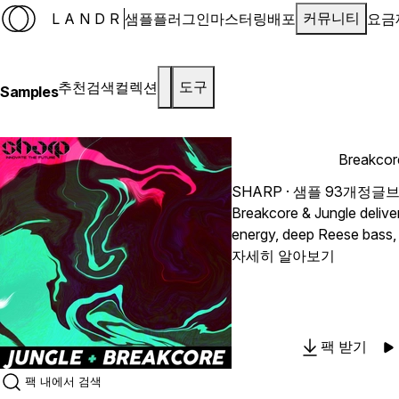
LANDR
샘플
플러그인
마스터링
배포
요금
커뮤니티
추천
검색
컬렉션
도구
Samples
Breakcor
SHARP
· 샘플 93개
정글
Breakcore & Jungle delive
energy, deep Reese bass, s
keys, pads, gates, and one
자세히 알아보기
speed underground produc
for producers who want a
atmospheres, and rave-ins
quickly turn into full tracks. The sounds work well f
팩 받기
breakcore, jungle, drum & 
beats, and experimental e