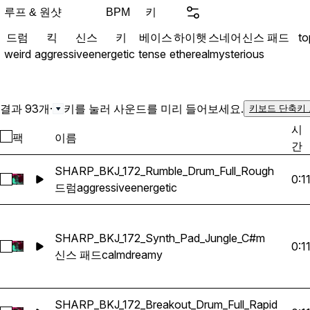
heavy drum kits and rollin
루프 & 원샷
키
BPM
melodic layers and gritty 
드럼
킥
신스
키
베이스
하이햇
스네어
신스 패드
to
you a direct toolkit for bui
weird
aggressive
energetic
tense
ethereal
mysterious
energetic tracks.
결과 93개
·
키를 눌러 사운드를 미리 들어보세요.
키보드 단축키
시
팩
이름
간
SHARP_BKJ_172_Rumble_Drum_Full_Rough
0:1
SHARP_BKJ_172_Rumble_Drum_Full_Rough 선택
드럼
aggressive
energetic
SHARP_BKJ_172_Synth_Pad_Jungle_C#m
0:1
SHARP_BKJ_172_Synth_Pad_Jungle_C#m 선택
신스 패드
calm
dreamy
SHARP_BKJ_172_Breakout_Drum_Full_Rapid