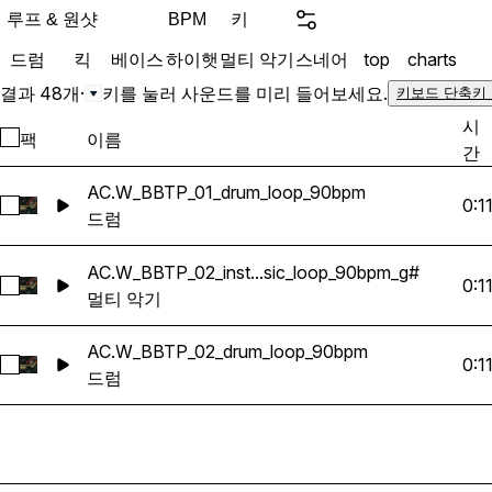
루프 & 원샷
키
BPM
드럼
킥
베이스
하이햇
멀티 악기
스네어
top
charts
결과 48개
·
키를 눌러 사운드를 미리 들어보세요.
키보드 단축키
시
팩
이름
간
AC.W_BBTP_01_drum_loop_90bpm
0:1
AC.W_BBTP_01_drum_loop_90bpm 선택
드럼
AC.W_BBTP_02_inst...sic_loop_90bpm_g#
0:1
AC.W_BBTP_02_instrumental_music_loop_90bpm_g# 선택
멀티 악기
AC.W_BBTP_02_drum_loop_90bpm
0:1
AC.W_BBTP_02_drum_loop_90bpm 선택
드럼