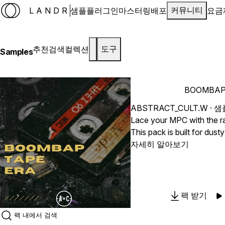
LANDR
샘플
플러그인
마스터링
배포
요금
커뮤니티
추천
검색
컬렉션
도구
Samples
BOOMBAP
ABSTRACT_CULT.W
· 샘
Lace your MPC with the ra
This pack is built for dust
loops, packed with punchy
자세히 알아보기
snares that knock like '94
analog trenches—warm, sa
underneath chopped and fl
sourced straight from deg
팩 받기
sterile sounds here. Just 
bounce!