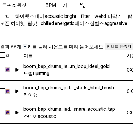
루프 & 원샷
키
BPM
킥
하이햇
스네어
acoustic
bright
filter
weird
타악기
탐
오픈 하이햇
림샷
chilled
energetic
베이스
심벌즈
aggressive
결과 88개
·
키를 눌러 사운드를 미리 들어보세요.
키보드 단축키
팩
이름
시
boom_bap_drums_ja...m_loop_ideal_gold
0:
boom_bap_drums_jade_tree_78_bpm_drum_loop_ideal_gold 
드럼
uplifting
boom_bap_drums_jad..._shots_hihat_brush
0:
boom_bap_drums_jade_tree_one_shots_hihat_brush 선택
하이햇
boom_bap_drums_jad...snare_acoustic_tap
0:
boom_bap_drums_jade_tree_one_shots_snare_acoustic_tap 
스네어
acoustic