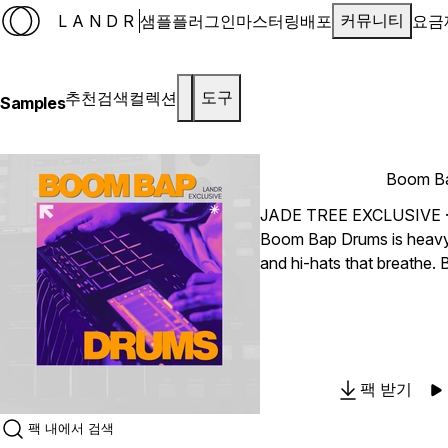
LANDR
샘플
플러그인
마스터링
배포
요금
커뮤니티
추천
검색
컬렉션
도구
Samples
Boom B
JADE TREE EXCLUSIVE
Boom Bap Drums is heavy 
and hi-hats that breathe. B
ready to stack and loops 
straight into your session
팩 받기