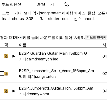
engineered to fit perfectly 
루프 & 원샷
키
BPM
Melodic Loops: Epic, mela
드럼
기타
멀티 악기
songstarters
하이햇
베이스
클랩
오픈
guitar loops (BPM & Key la
lead
chorus
808
킥
stutter
cold
신스
chords
placement-ready beats 62 Drum One-Shots: Hard-
hitting Trap drums (808s, 
Percs) that knock straight
zero extra mixing. Bring industry-level quality straight
결과 121개
·
키를 눌러 사운드를 미리 들어보세요.
키보드 단축키
into your DAW. 100% Roya
팩
이름
시
B2SP_Guardian_Guitar_Main_138bpm_G
0:
B2SP_Guardian_Guitar_Main_138bpm_G 선택
기타
calm
dreamy
chilled
B2SP_Jumpshots_So...r_Verse_156bpm_Am
0:
B2SP_Jumpshots_Songstarter_Verse_156bpm_Am 선택
멀티 악기
songstarters
B2SP_Jumpshots_Guitar_High_156bpm_Am
0:
B2SP_Jumpshots_Guitar_High_156bpm_Am 선택
기타
dreamy
warm