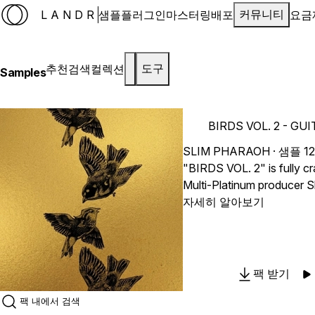
LANDR
샘플
플러그인
마스터링
배포
요금
커뮤니티
추천
검색
컬렉션
도구
Samples
BIRDS VOL. 2 - GU
SLIM PHARAOH
· 샘플 1
"BIRDS VOL. 2" is fully c
Multi-Platinum producer Sl
that ultimate, emotional gui
자세히 알아보기
through the noise and is r
further. This pack is an a
for modern producers. It s
hand-played guitar melodie
팩 받기
trap drums. No more endle
matching from different p