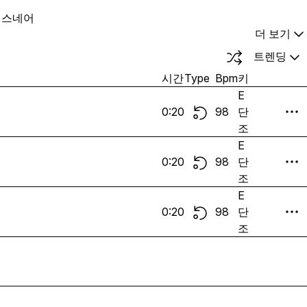
c
스네어
더 보기
트렌딩
시간
Type
Bpm
키
E
0:20
98
단
조
E
0:20
98
단
조
E
0:20
98
단
조