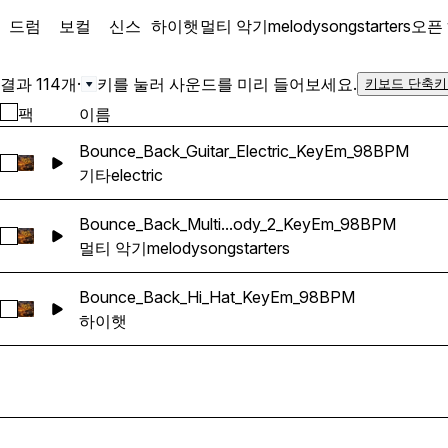
드럼
보컬
신스
하이햇
멀티 악기
melody
songstarters
오픈
결과 114개
·
키를 눌러 사운드를 미리 들어보세요.
키보드 단축키
팩
이름
Bounce_Back_Guitar_Electric_KeyEm_98BPM
Bounce_Back_Guitar_Electric_KeyEm_98BPM 선택
기타
electric
Bounce_Back_Multi...ody_2_KeyEm_98BPM
Bounce_Back_Multi_Songstarter_Melody_2_KeyEm_98BPM 
멀티 악기
melody
songstarters
Bounce_Back_Hi_Hat_KeyEm_98BPM
Bounce_Back_Hi_Hat_KeyEm_98BPM 선택
하이햇