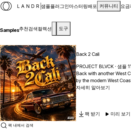
LANDR
샘플
플러그인
마스터링
배포
요금
커뮤니티
추천
검색
컬렉션
도구
Samples
Back 2 Cali
PROJECT BLVCK
· 샘플 
Back with another West Coa
by the modern West Coast 
sounds built for today’s charts. Inside, you’ll find 5 fully crafted construction kits loaded with stunning guitars, soulful pianos,
자세히 알아보기
deep basslines, layered v
club-ready slappers, every sound is built to capt
hits, or hard records for 
팩 받기
미리 보기
making some slappers tod