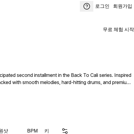
로그인
회원가입
무료 체험 시작
cipated second installment in the Back To Cali series. Inspired
packed with smooth melodies, hard-hitting drums, and premium
rgy to your productions. From laid-back cruising records to
 need. Why you still reading playa? Download this pack and get to
 원샷
키
BPM