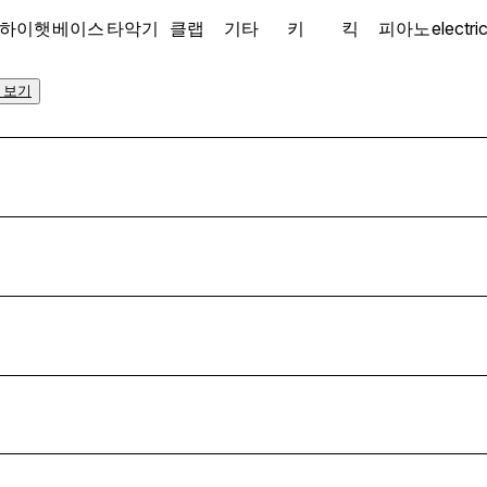
 하이햇
베이스
타악기
클랩
기타
키
킥
피아노
electri
 보기
선택