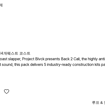
제
114개
웨스트 코스트
st slapper, Project Blvck presents Back 2 Cali, the highly anti
sound, this pack delivers 5 industry-ready construction kits 
 tuff pads, modern synths,
ocals, and hard West Coast drums designed to bring instant ene
ure the bounce of the bay. Whether you’re making Bay Area-inspired anthems, smooth West Coast
the streets, Back 2 Cali delivers the bounce, grit, and vibe you
ay!
루프 &