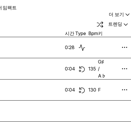
너
임팩트
더 보기
트렌딩
시간
Type
Bpm
키
0:28
G♯
0:04
135
/
A♭
0:04
130
F