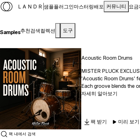
LANDR
샘플
플러그인
마스터링
배포
요금
커뮤니티
추천
검색
컬렉션
도구
Samples
Acoustic Room Drums
MISTER PLUCK EXCLUS
'Acoustic Room Drums' fea
Each groove blends the or
vintage-inspired productio
자세히 알아보기
팩 받기
미리 보기