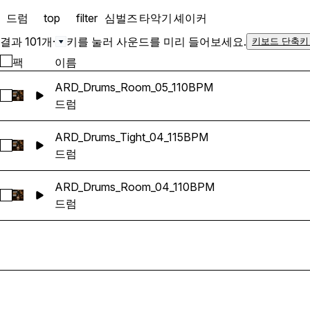
드럼
top
filter
심벌즈
타악기
셰이커
결과 101개
·
키를 눌러 사운드를 미리 들어보세요.
키보드 단축키
팩
이름
ARD_Drums_Room_05_110BPM
ARD_Drums_Room_05_110BPM 선택
드럼
ARD_Drums_Tight_04_115BPM
ARD_Drums_Tight_04_115BPM 선택
드럼
ARD_Drums_Room_04_110BPM
ARD_Drums_Room_04_110BPM 선택
드럼