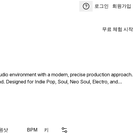
로그인
회원가입
무료 체험 시작
tudio environment with a modern, precise production approach.
d. Designed for Indie Pop, Soul, Neo Soul, Electro, and
h the clarity and punch of contemporary production.
 원샷
키
BPM