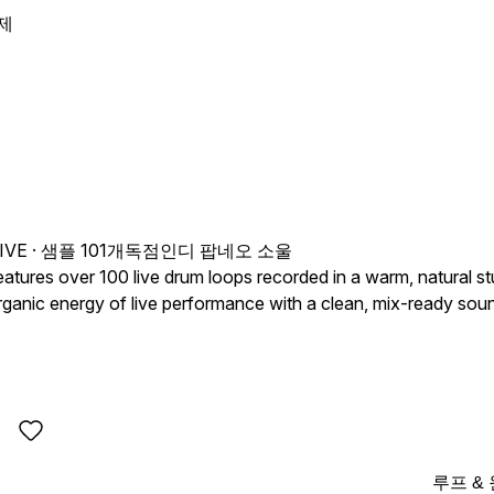
제
IVE
· 샘플 101개
독점
인디 팝
네오 소울
tures over 100 live drum loops recorded in a warm, natural s
ganic energy of live performance with a clean, mix-ready soun
ns, this collection bridges the authentic feel of live drums wit
루프 &