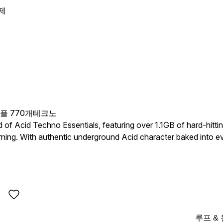
제
샘플 770개
테크노
d of Acid Techno Essentials, featuring over 1.1GB of hard-hitt
rning. With authentic underground Acid character baked into eve
es you all of the corresponding one-shot samples.
y idea in your own direction or bring your own sounds into the m
s, pads, synths, drums, percs, vocal chops and SFX that feels 
루프 &