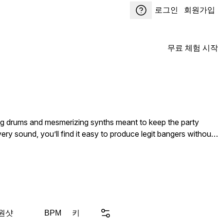
로그인
회원가입
무료 체험 시작
ing drums and mesmerizing synths meant to keep the party
ry sound, you’ll find it easy to produce legit bangers without
ix quickly and stay in a state of creative flow. Expect to find
like it never ends once you begin combining them.
 원샷
키
BPM