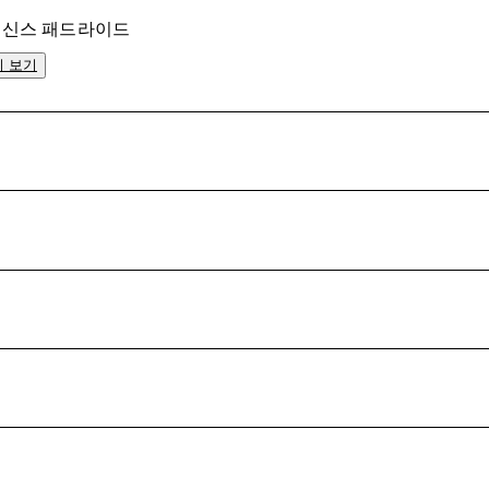
신스 패드
라이드
키 보기