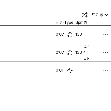
트렌딩
시간
Type
Bpm
키
0:07
130
D♯
0:07
130
/
E♭
0:01