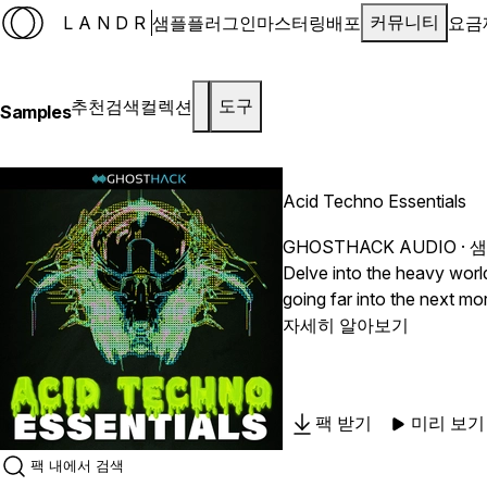
LANDR
샘플
플러그인
마스터링
배포
요금
커뮤니티
추천
검색
컬렉션
도구
Samples
Acid Techno Essentials
GHOSTHACK AUDIO
· 
Delve into the heavy worl
going far into the next mo
having to look elsewhere for anything. Loaded with inspiring loops, Acid Techno Essentials also giv
자세히 알아보기
This allows you to take an
a solid selection of basse
팩 받기
미리 보기