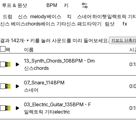
Loops 31 Melody Loops 5
루프 & 원샷
키
BPM
드럼
신스
melody
베이스
킥
스네어
하이햇
일렉트릭 기
신스 베이스
chords
베이스 기타
신스 패드
타악기
림샷
fx
결과 142개
·
키를 눌러 사운드를 미리 들어보세요.
키보드 단축키
팩
이름
시
13_Synth_Chords_108BPM - Dm
0:
13_Synth_Chords_108BPM - Dm 선택
신스
chords
07_Snare_114BPM
0:
07_Snare_114BPM 선택
스네어
03_Electric_Guitar_135BPM - F
0:
03_Electric_Guitar_135BPM - F 선택
일렉트릭 기타
electric