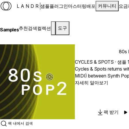
LANDR
샘플
플러그인
마스터링
배포
요금
커뮤니티
추천
검색
컬렉션
도구
Samples
80s 
CYCLES & SPOTS
· 샘플 
Cycles & Spots returns w
MIDI) between Synth Pop
bigger and better. Put the
자세히 알아보기
loops as inspirations to bu
back in the 1980s. Natura
Indie Dance tracks can be
well with this fine pack. Pack Contents: 217 Loop
팩 받기
Files 57 Drum Loops (Kick
Loops (Synth, Guitar) 14 