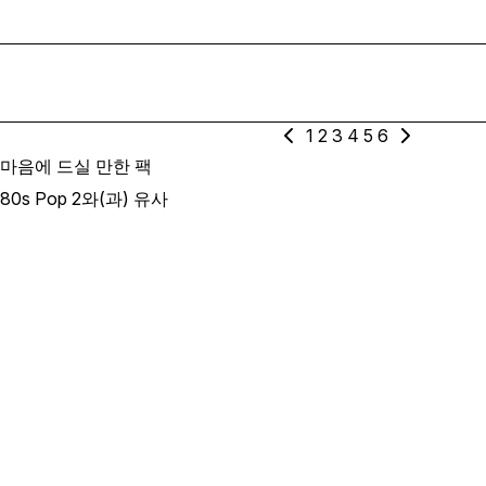
1
2
3
4
5
6
마음에 드실 만한 팩
80s Pop 2와(과) 유사