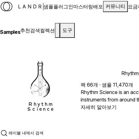
LANDR
샘플
플러그인
마스터링
배포
요금
커뮤니티
추천
검색
컬렉션
도구
Samples
Rhythm
팩 66개 · 샘플 11,470개
Rhythm Science is an acc
instruments from around t
curated by RhythmKid, a mu
자세히 알아보기
specializing in percussion
world sampling musicians 
this label delivers a wide 
Having worked with artists