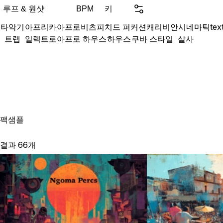
Pusha T, Lil Wayne, Quav
루프 & 원샷
키
BPM
well as a grammy nominat
타악기
아프리카
아프로비츠
피치드 퍼커션
캐리비안
시네마틱
tex
word album, Rhythm Scie
트랩
일렉트로
아프로 하우스
하우스
쿠바 스타일
살사
diverse conglomerate of in
sonics. Expect anything f
lives true to its name. Co
searching the sonic univer
팩
샘플
결과 66개