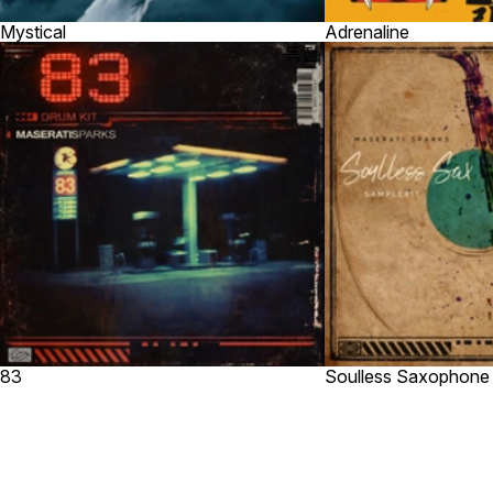
Mystical
Adrenaline
독점
83
Soulless Saxophone