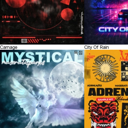
Carnage
City Of Rain
독점